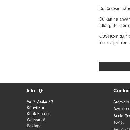
Du försöker nå e
Du kan ha använt
tillfällig driftstö
OBS! Kom du hit 
löser vi probleme
Info
Contac
Var? Vecka 32
Stenvalls
Köpvillkor
Box 1711
Kontakta oss
Butik: Rå
Welcome!
10-18.
Postage
Tel 040 1