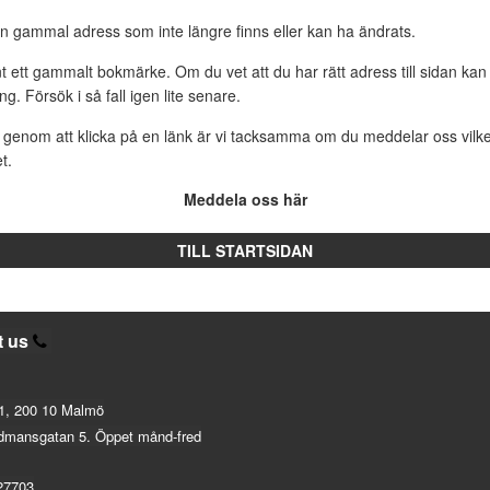
n gammal adress som inte längre finns eller kan ha ändrats.
 ett gammalt bokmärke. Om du vet att du har rätt adress till sidan kan 
rning. Försök i så fall igen lite senare.
genom att klicka på en länk är vi tacksamma om du meddelar oss vilke
t.
Meddela oss här
TILL STARTSIDAN
t us
1, 200 10 Malmö
dmansgatan 5. Öppet månd-fred
27703