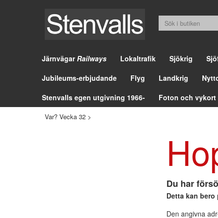
Järnvägar
Railways
Lokaltrafik
Sjökrig
Sjö
Jubileums-erbjudande
Flyg
Landkrig
Nytt
Stenvalls egen utgivning 1966-
Foton och vykort
Var? Vecka 32
>
Ho
Du har försö
Detta kan bero 
Den angivna adre