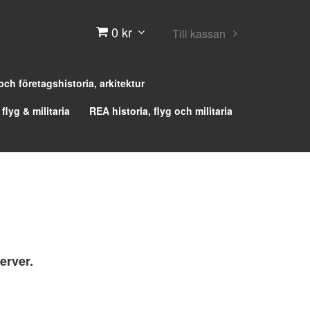
0 kr
Till kassan
 och företagshistoria, arkitektur
 flyg & militaria
REA historia, flyg och militaria
erver.