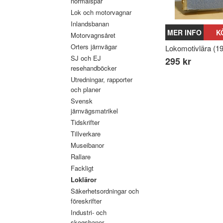
normalspår
Lok och motorvagnar
Inlandsbanan
MER INFO
K
Motorvagnsåret
Orters järnvägar
Lokomotivlära (1
SJ och EJ
295 kr
resehandböcker
Utredningar, rapporter
och planer
Svensk
järnvägsmatrikel
Tidskrifter
Tillverkare
Museibanor
Rallare
Fackligt
Lokläror
Säkerhetsordningar och
föreskrifter
Industri- och
skogsbanor