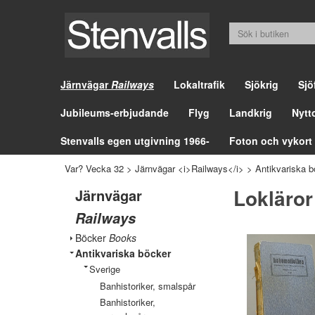
Järnvägar
Railways
Lokaltrafik
Sjökrig
Sjö
Jubileums-erbjudande
Flyg
Landkrig
Nytt
Stenvalls egen utgivning 1966-
Foton och vykort
Var? Vecka 32
>
Järnvägar <i>Railways</i>
>
Antikvariska b
Lokläror
Järnvägar
Railways
Böcker
Books
Antikvariska böcker
Sverige
Banhistoriker, smalspår
Banhistoriker,