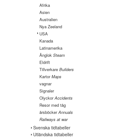
Afrika
Asien
Australien
Nya Zeeland
USA
Kanada
Latinamerika
Ånglok
Steam
Eldrift
Tillverkare
Builders
Kartor
Maps
vagnar
Signaler
Olyckor
Accidents
Resor med tåg
årsböcker
Annuals
Railways at war
Svenska tidtabeller
Utländska tidtabeller