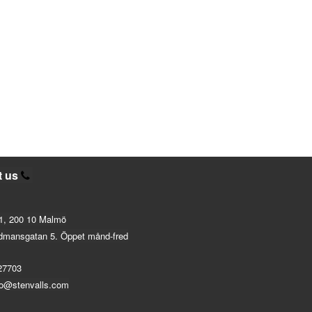
t us
1, 200 10 Malmö
dmansgatan 5. Öppet månd-fred
27703
fo@stenvalls.com