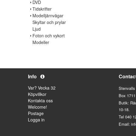
DVD
Tidskrifter
Modelljärnvägar
Skyltar och prylar
Ljud
Foton och vykort
Modeller
Info
Contac
Var? Vecka 32
Stenvalls
Köpvillkor
Box 1711
Kontakta oss
Butik: Rå
Welcome!
10-18.
Postage
Tel 040 1
Logga in
Email: in