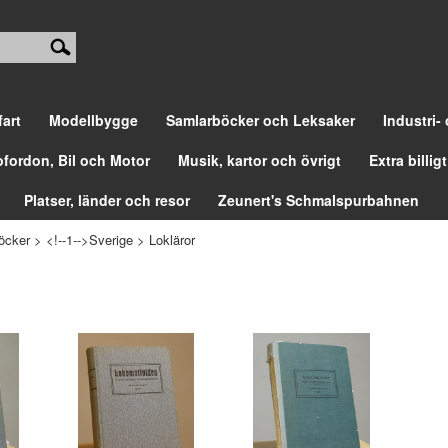
fart
Modellbygge
Samlarböcker och Leksaker
Industri-
ofordon, Bil och Motor
Musik, kartor och övrigt
Extra billigt
Platser, länder och resor
Zeunert's Schmalspurbahnen
öcker
>
<!--1-->Sverige
>
Lokläror