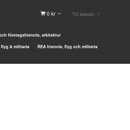
0 kr
Till kassan
 och företagshistoria, arkitektur
 flyg & militaria
REA historia, flyg och militaria