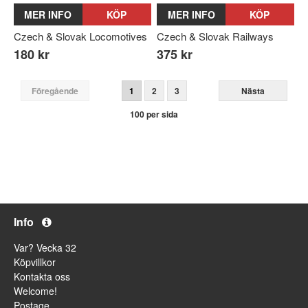
MER INFO
KÖP
MER INFO
KÖP
Czech & Slovak Locomotives
Czech & Slovak Railways
180 kr
375 kr
Föregående
1
2
3
Nästa
100 per sida
Info
Var? Vecka 32
Köpvillkor
Kontakta oss
Welcome!
Postage