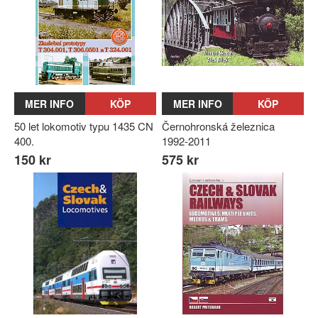
MER INFO
KÖP
MER INFO
KÖP
50 let lokomotiv typu 1435 CN
Černohronská železnica
400.
1992-2011
150 kr
575 kr