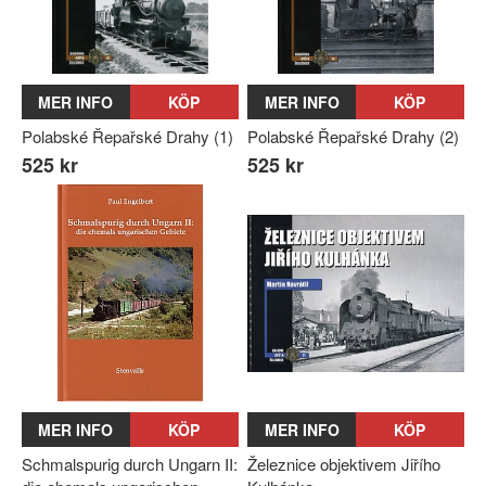
MER INFO
KÖP
MER INFO
KÖP
Polabské Řepařské Drahy (1)
Polabské Řepařské Drahy (2)
525 kr
525 kr
MER INFO
KÖP
MER INFO
KÖP
Schmalspurig durch Ungarn II:
Železnice objektivem Jiřího