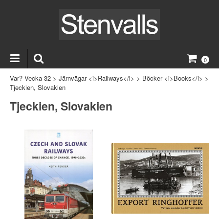
0
Var? Vecka 32
>
Järnvägar <i>Railways</i>
>
Böcker <i>Books</i>
>
Tjeckien, Slovakien
Tjeckien, Slovakien