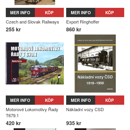
MER INFO
KÖP
MER INFO
KÖP
Czech and Slovak Railways
Export Ringhoffer
255 kr
860 kr
MER INFO
KÖP
MER INFO
KÖP
Motorové Lokomotivy Řady
Nákladní vozy CSD
T679.1
420 kr
935 kr