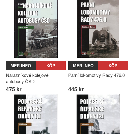
MER INFO
KÖP
MER INFO
KÖP
Nárazníkové kolejové
Parní lokomotivy Řady 476.0
autobusy ČSD
475 kr
445 kr