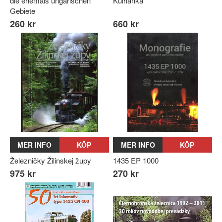
die ehemals ungarischen
Kulhánka
Gebiete
260 kr
660 kr
MER INFO
KÖP
MER INFO
KÖP
Železničky Žilinskej župy
1435 EP 1000
975 kr
270 kr