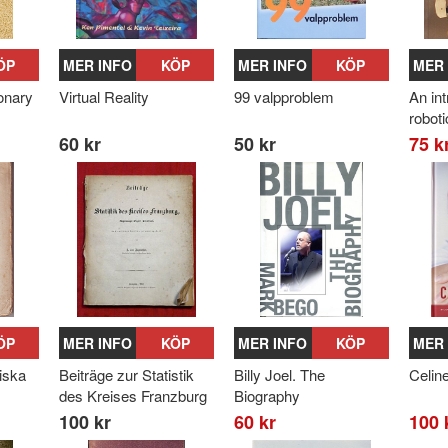
ÖP
MER INFO
KÖP
MER INFO
KÖP
MER 
ionary
Virtual Reality
99 valpproblem
An int
robot
60 kr
50 kr
75 k
ÖP
MER INFO
KÖP
MER INFO
KÖP
MER 
tiska
Beiträge zur Statistik
Billy Joel. The
Celin
des Kreises Franzburg
Biography
100 kr
60 kr
100 