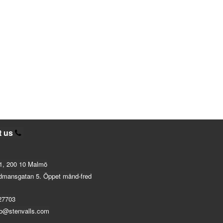
t us
1, 200 10 Malmö
dmansgatan 5. Öppet månd-fred
27703
fo@stenvalls.com