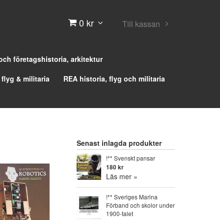
0 kr
Till kassan
 och företagshistoria, arkitektur
 flyg & militaria
REA historia, flyg och militaria
Senast inlagda produkter
!** Svenskt pansar
180 kr
Läs mer »
!** Sveriges Marina
Förband och skolor under
1900-talet