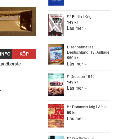
!** Berlin i Krig
149 kr
Läs mer »
Eisenbahnatlas
Deutschland, 13. Auflage
INFO
KÖP
550 kr
 tandborste
Läs mer »
!* Dresden 1945
149 kr
Läs mer »
r
!** Rommels krig i Afrika
50 kr
Läs mer »
!** Om Sjökriget