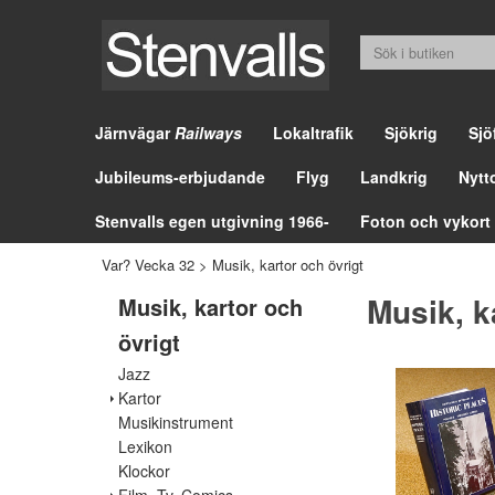
Järnvägar
Railways
Lokaltrafik
Sjökrig
Sjö
Jubileums-erbjudande
Flyg
Landkrig
Nytt
Stenvalls egen utgivning 1966-
Foton och vykort
Var? Vecka 32
>
Musik, kartor och övrigt
Musik, k
Musik, kartor och
övrigt
Jazz
Kartor
Musikinstrument
Lexikon
Klockor
Film, Tv, Comics