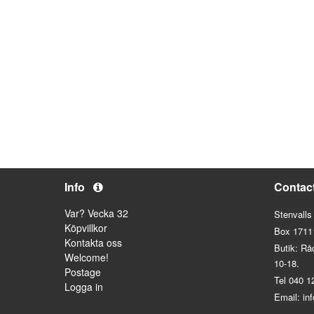
Info
Contac
Var? Vecka 32
Stenvalls
Köpvillkor
Box 1711
Kontakta oss
Butik: Rå
Welcome!
10-18.
Postage
Tel 040 1
Logga in
Email: in