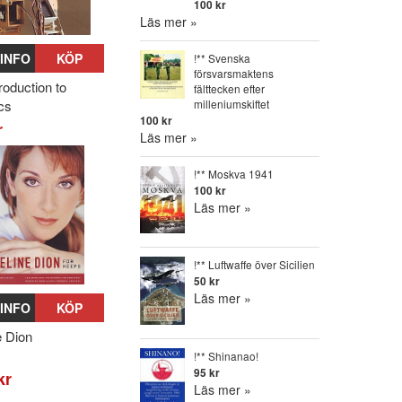
100 kr
Läs mer »
INFO
KÖP
!** Svenska
försvarsmaktens
roduction to
fälttecken efter
milleniumskiftet
ics
100 kr
r
Läs mer »
!** Moskva 1941
100 kr
Läs mer »
!** Luftwaffe över Sicilien
50 kr
Läs mer »
INFO
KÖP
e Dion
!** Shinanao!
95 kr
kr
Läs mer »