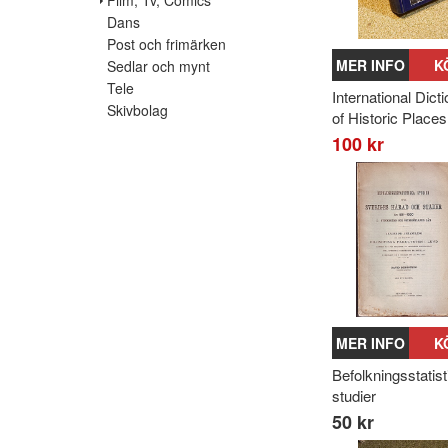
Dans
Post och frimärken
MER INFO
K
Sedlar och mynt
Tele
International Dict
Skivbolag
of Historic Places
100 kr
MER INFO
K
Befolkningsstatis
studier
50 kr