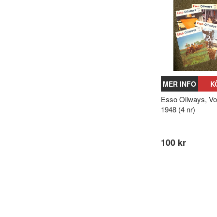
MER INFO
K
Esso Oilways, Vol
1948 (4 nr)
100 kr