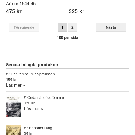
Armor 1944-45
475 kr
325 kr
Föregående
1
2
Nästa
100 per sida
Senast inlagda produkter
!** Der kampf um ostpreussen
100 kr
Läs mer »
!* Onda nätters drömmar
120 kr
Läs mer »
!** Reporter i krig
50 kr