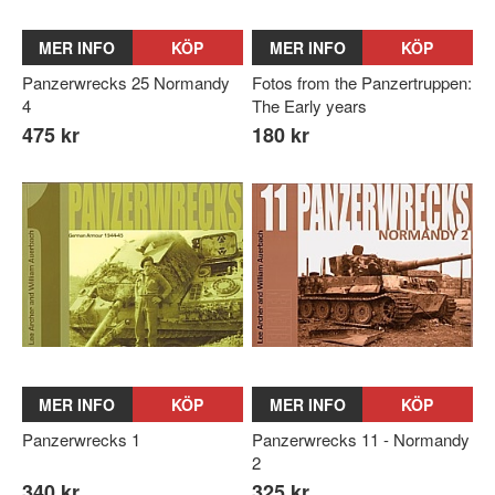
MER INFO
KÖP
MER INFO
KÖP
Panzerwrecks 25 Normandy
Fotos from the Panzertruppen:
4
The Early years
475 kr
180 kr
MER INFO
KÖP
MER INFO
KÖP
Panzerwrecks 1
Panzerwrecks 11 - Normandy
2
340 kr
325 kr