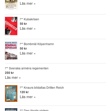
Läs mer »
!** Kubakrisen
50 kr
Läs mer »
!** Bombmål Köpenhamn
50 kr
Läs mer »
!** Svenska arméns regementen
250 kr
Läs mer »
!** Knaurs bildatlas Dritten Reich
120 kr
Läs mer »
!** Den längta vintern