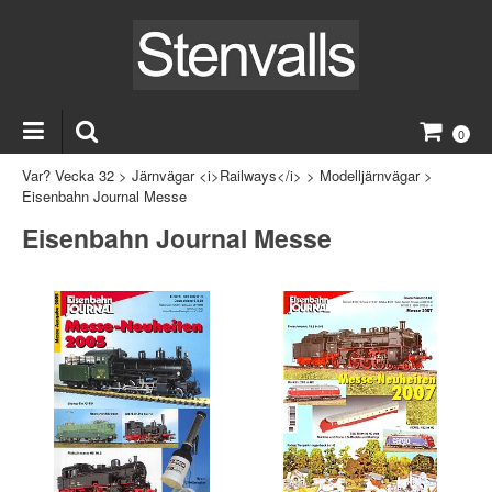
0
Var? Vecka 32
>
Järnvägar <i>Railways</i>
>
Modelljärnvägar
>
Eisenbahn Journal Messe
Eisenbahn Journal Messe