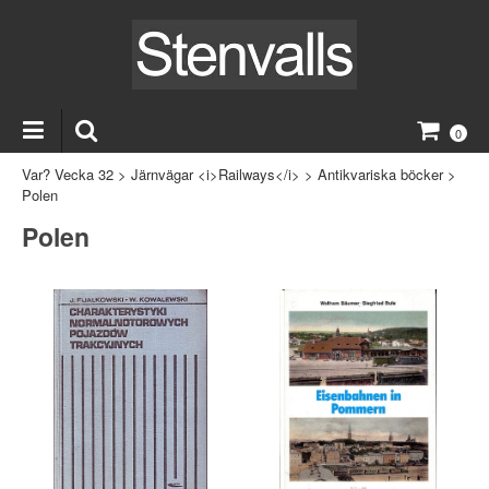
0
Var? Vecka 32
>
Järnvägar <i>Railways</i>
>
Antikvariska böcker
>
Polen
Polen