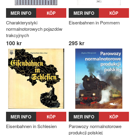
MER INFO
KÖP
MER INFO
KÖP
Charakterystyki
Eisenbahnen in Pommern
normalnotorowych pojazdów
trakcyjnych
100 kr
295 kr
MER INFO
KÖP
MER INFO
KÖP
Eisenbahnen in Schlesien
Parowozy normalnotorowe
produkcji polskiej