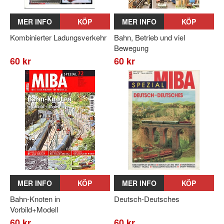
MER INFO
KÖP
MER INFO
KÖP
Kombinierter Ladungsverkehr
Bahn, Betrieb und viel
Bewegung
60 kr
60 kr
MER INFO
KÖP
MER INFO
KÖP
Bahn-Knoten in
Deutsch-Deutsches
Vorbild+Modell
60 kr
60 kr