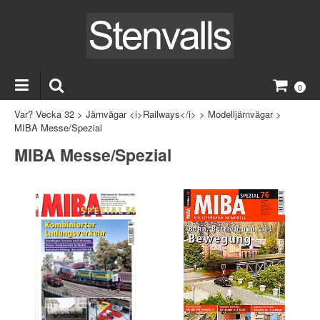
0
Var? Vecka 32
>
Järnvägar <i>Railways</i>
>
Modelljärnvägar
>
MIBA Messe/Spezial
MIBA Messe/Spezial