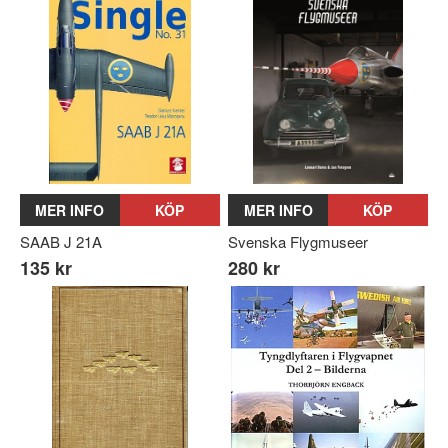
MER INFO
KÖP
MER INFO
KÖP
SAAB J 21A
Svenska Flygmuseer
135 kr
280 kr