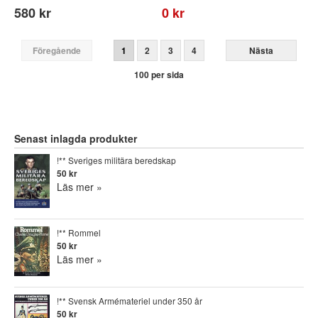
580 kr
0 kr
Föregående
1
2
3
4
Nästa
100 per sida
Senast inlagda produkter
!** Sveriges militära beredskap
50 kr
Läs mer »
!** Rommel
50 kr
Läs mer »
!** Svensk Armémateriel under 350 år
50 kr