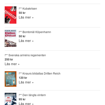
!** Kubakrisen
50 kr
Läs mer »
!** Bombmål Köpenhamn
50 kr
Läs mer »
!** Svenska arméns regementen
250 kr
Läs mer »
!** Knaurs bildatlas Dritten Reich
120 kr
Läs mer »
!** Den längta vintern
95 kr
Läs mer »