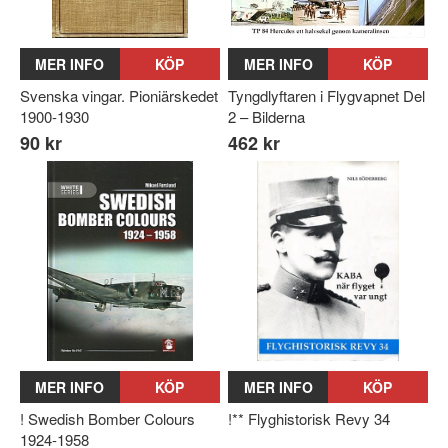
MER INFO
KÖP
MER INFO
KÖP
Svenska vingar. Pioniärskedet
Tyngdlyftaren i Flygvapnet Del
1900-1930
2 – Bilderna
90 kr
462 kr
MER INFO
KÖP
MER INFO
KÖP
! Swedish Bomber Colours
!** Flyghistorisk Revy 34
1924-1958