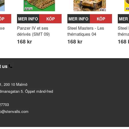
ÖP
MER INFO
KÖP
MER INFO
KÖP
MER 
Axe
Panzer IV et ses
Steel Masters - Les
Steel
dérivés (SMT 09)
thématiques 04
théma
168 kr
168 kr
168 
t us
1, 200 10 Malmö
dmansgatan 5. Öppet månd-fred
27703
fo@stenvalls.com