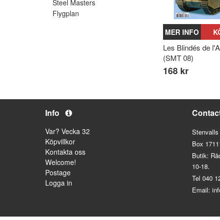
Steel Masters
Flygplan
MER INFO
K
Les Blindés de l'
(SMT 08)
168 kr
Info
Contac
Var? Vecka 32
Stenvalls
Köpvillkor
Box 1711
Kontakta oss
Butik: Rå
Welcome!
10-18.
Postage
Tel 040 1
Logga in
Email: in