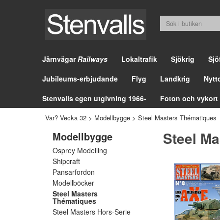
Järnvägar
Railways
Lokaltrafik
Sjökrig
Sjö
Jubileums-erbjudande
Flyg
Landkrig
Nytt
Stenvalls egen utgivning 1966-
Foton och vykort
Var? Vecka 32
>
Modellbygge
>
Steel Masters Thématiques
Steel M
Modellbygge
Osprey Modelling
Shipcraft
Pansarfordon
Modellböcker
Steel Masters
Thématiques
Steel Masters Hors-Serie