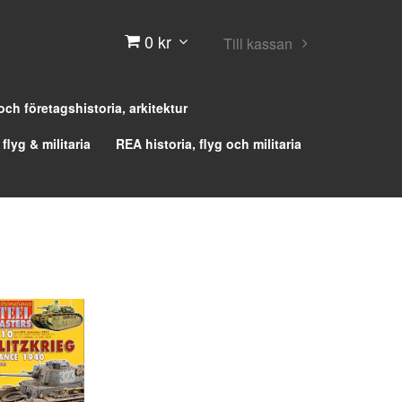
0 kr
Till kassan
 och företagshistoria, arkitektur
 flyg & militaria
REA historia, flyg och militaria