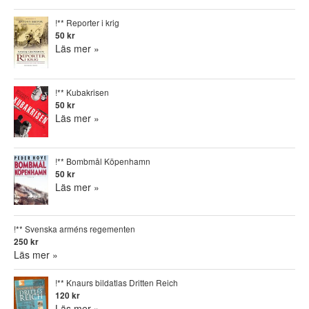
!** Reporter i krig
50 kr
Läs mer »
!** Kubakrisen
50 kr
Läs mer »
!** Bombmål Köpenhamn
50 kr
Läs mer »
!** Svenska arméns regementen
250 kr
Läs mer »
!** Knaurs bildatlas Dritten Reich
120 kr
Läs mer »