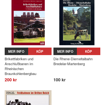
MER INFO
KÖP
MER INFO
KÖP
Brikettfabriken und
Die Rhene-Diemeltalbahn
Anschlußbanen im
Bredelar-Martenberg
Rheinischen
Braunkohlenbergbau
200 kr
100 kr