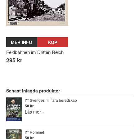
MER INFO
KÖP
Feldbahnen im Dritten Reich
295 kr
Senast inlagda produkter
!** Sveriges militära beredskap
50 kr
Läs mer »
!** Rommel
50 kr