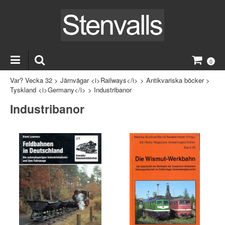
0
Var? Vecka 32
>
Järnvägar <i>Railways</i>
>
Antikvariska böcker
>
Tyskland <i>Germany</i>
>
Industribanor
Industribanor