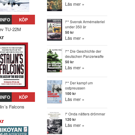
Läs mer »
INFO
KÖP
!** Svensk Armémateriel
under 350 år
lev TU-22M
50 kr
kr
Läs mer »
!** Die Geschichte der
deutschen Panzerwaffe
50 kr
Läs mer »
!** Der kampf um
ostpreussen
100 kr
INFO
KÖP
Läs mer »
lin´s Falcons
!* Onda nätters drömmar
120 kr
kr
Läs mer »