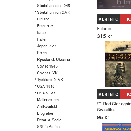
Storbritannien 1945-
Storbritannien 2.VK
Finland
MER INFO
K
Frankrike
Fulcrum
Israel
315 kr
Italien
Japan 2.vk
Polen
Ryssland, Ukraina
Soviet 1945-
Sovjet 2.VK
Tyskland 2. VK
USA 1945-
USA 2. VK
MER INFO
K
Mellanöstern
!** Red Star again
Antikvariskt
Swastika
Biografier
95 kr
Detail & Scale
S/S in Action