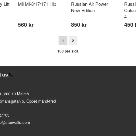
 Lift
Mil Mi-8/17/171 Hip
Russian Air Power
Russi
New Edition
Colou
4
560 kr
850 kr
450 
1
2
100 per sida
t us
1, 200 10 Malmö
dmansgatan 5. Öppet månd-fred
27703
fo@stenvalls.com