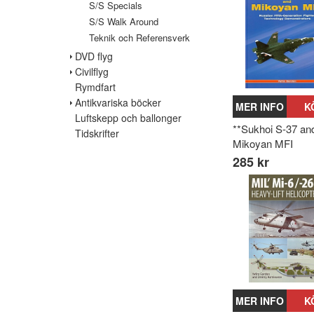
S/S Specials
S/S Walk Around
Teknik och Referensverk
DVD flyg
Civilflyg
Rymdfart
Antikvariska böcker
MER INFO
K
Luftskepp och ballonger
**Sukhoi S-37 an
Tidskrifter
Mikoyan MFI
285 kr
MER INFO
K