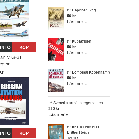
!** Reporter i krig
50 kr
Läs mer »
!** Kubakrisen
INFO
KÖP
50 kr
Läs mer »
yan MiG-31
eptor
kr
!** Bombmål Köpenhamn
50 kr
Läs mer »
!** Svenska arméns regementen
250 kr
Läs mer »
!** Knaurs bildatlas
Dritten Reich
INFO
KÖP
120 kr