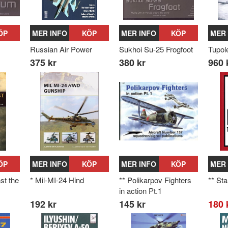
ÖP
MER INFO
KÖP
MER INFO
KÖP
MER 
Russian Air Power
Sukhoi Su-25 Frogfoot
Tupo
375 kr
380 kr
960 
ÖP
MER INFO
KÖP
MER INFO
KÖP
MER 
st the
* Mil-MI-24 Hind
** Polikarpov Fighters
** Sta
in action Pt.1
192 kr
145 kr
180 