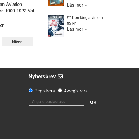
an Aviation
Läs mer »
rs 1909-1922 Vol
!** Den längta vintern
95 kr
kr
Läs mer »
Nästa
Nyhetsbrev
Registrera
Avregistrera
OK