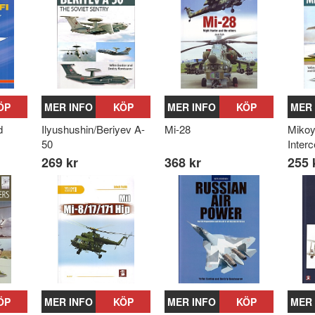
ÖP
MER INFO
KÖP
MER INFO
KÖP
MER 
d
Ilyushushin/Beriyev A-
Mi-28
Miko
50
Interc
269 kr
368 kr
255 
ÖP
MER INFO
KÖP
MER INFO
KÖP
MER 