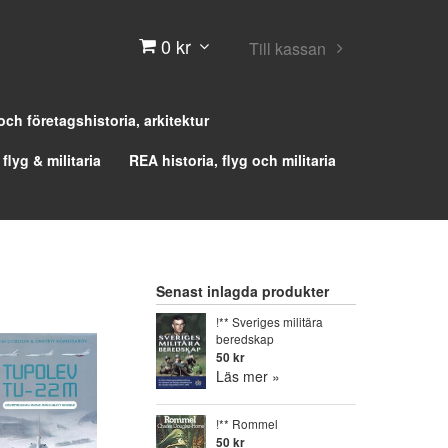
0 kr
Till kassan
 och företagshistoria, arkitektur
 flyg & militaria
REA historia, flyg och militaria
Senast inlagda produkter
!** Sveriges militära
beredskap
50 kr
Läs mer »
!** Rommel
50 kr