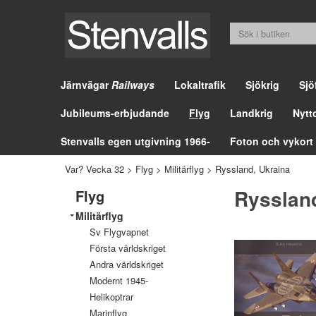
Järnvägar
Railways
Lokaltrafik
Sjökrig
Sjö
Jubileums-erbjudande
Flyg
Landkrig
Nytt
Stenvalls egen utgivning 1966-
Foton och vykort
Var? Vecka 32
>
Flyg
>
Militärflyg
>
Ryssland, Ukraina
Ryssland
Flyg
Militärflyg
Sv Flygvapnet
Första världskriget
Andra världskriget
Modernt 1945-
Helikoptrar
Marinflyg