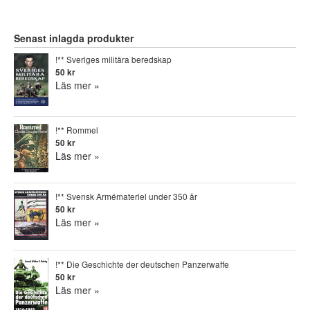
Senast inlagda produkter
!** Sveriges militära beredskap
50 kr
Läs mer »
!** Rommel
50 kr
Läs mer »
!** Svensk Armémateriel under 350 år
50 kr
Läs mer »
!** Die Geschichte der deutschen Panzerwaffe
50 kr
Läs mer »