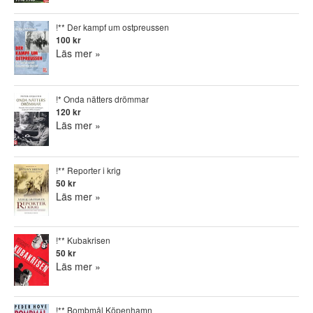
!** Der kampf um ostpreussen
100 kr
Läs mer »
!* Onda nätters drömmar
120 kr
Läs mer »
!** Reporter i krig
50 kr
Läs mer »
!** Kubakrisen
50 kr
Läs mer »
!** Bombmål Köpenhamn