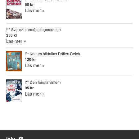
50 kr
Läs mer »
!** Svenska arméns regementen
250 kr
Läs mer »
!** Knaurs bildatlas Dritten Reich
120 kr
Läs mer »
!** Den längta vintern
95 kr
Läs mer »
Info