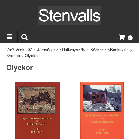
0
Var? Vecka 32
>
Järnvägar <i>Railways</i>
>
Böcker <i>Books</i>
>
Sverige
>
Olyckor
Olyckor