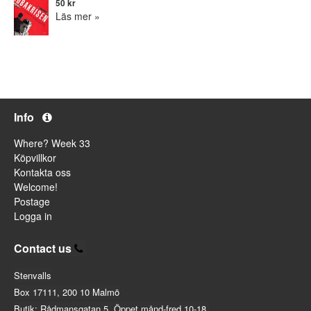
50 kr
Läs mer »
Info
Where? Week 33
Köpvillkor
Kontakta oss
Welcome!
Postage
Logga in
Contact us
Stenvalls
Box 17111, 200 10 Malmö
Butik: Rådmansgatan 5. Öppet månd-fred 10-18.