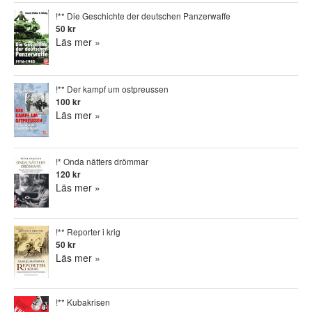
!** Die Geschichte der deutschen Panzerwaffe
50 kr
Läs mer »
!** Der kampf um ostpreussen
100 kr
Läs mer »
!* Onda nätters drömmar
120 kr
Läs mer »
!** Reporter i krig
50 kr
Läs mer »
!** Kubakrisen