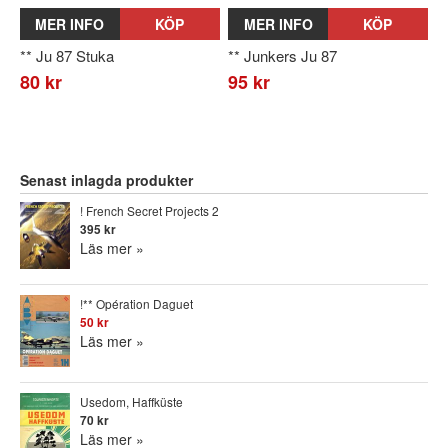
MER INFO
KÖP
MER INFO
KÖP
** Ju 87 Stuka
** Junkers Ju 87
80 kr
95 kr
Senast inlagda produkter
! French Secret Projects 2
395 kr
Läs mer »
!** Opération Daguet
50 kr
Läs mer »
Usedom, Haffküste
70 kr
Läs mer »