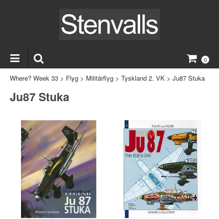
0
Where? Week 33
>
Flyg
>
Militärflyg
>
Tyskland 2. VK
>
Ju87 Stuka
Ju87 Stuka