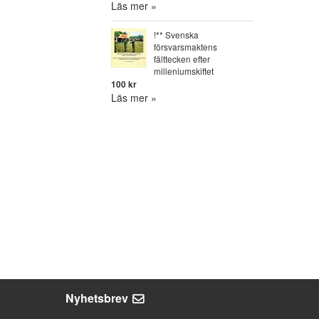
Läs mer »
!** Svenska
försvarsmaktens
fälttecken efter
milleniumskiftet
100 kr
Läs mer »
Nyhetsbrev