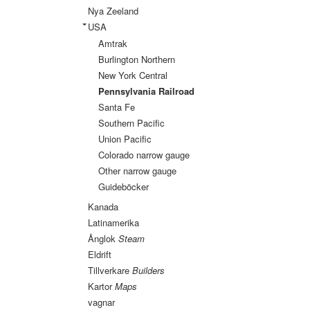
Nya Zeeland
USA
Amtrak
Burlington Northern
New York Central
Pennsylvania Railroad
Santa Fe
Southern Pacific
Union Pacific
Colorado narrow gauge
Other narrow gauge
Guideböcker
Kanada
Latinamerika
Ånglok
Steam
Eldrift
Tillverkare
Builders
Kartor
Maps
vagnar