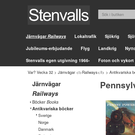
Järnvägar
Railways
Lokaltrafik
Sjökrig
Sjö
Jubileums-erbjudande
Flyg
Landkrig
Nytt
Stenvalls egen utgivning 1966-
Foton och vykort
Var? Vecka 32
>
Järnvägar <i>Railways</i>
>
Antikvariska b
Pennsylv
Järnvägar
Railways
Böcker
Books
Antikvariska böcker
Sverige
Norge
Danmark