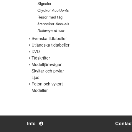
Signaler
Olyckor
Accidents
Resor med tåg
årsböcker
Annuals
Railways at war
Svenska tidtabeller
Utländska tidtabeller
DVD
Tidskrifter
Modelljärnvägar
Skyltar och prylar
Ljud
Foton och vykort
Modeller
Info
Contac