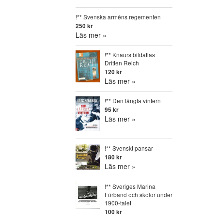
!** Svenska arméns regementen
250 kr
Läs mer »
!** Knaurs bildatlas
Dritten Reich
120 kr
Läs mer »
!** Den längta vintern
95 kr
Läs mer »
!** Svenskt pansar
180 kr
Läs mer »
!** Sveriges Marina
Förband och skolor under
1900-talet
100 kr