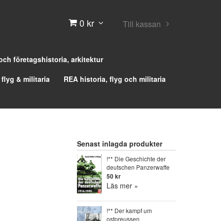
0 kr
Till kassan
 och företagshistoria, arkitektur
 flyg & militaria
REA historia, flyg och militaria
Senast inlagda produkter
!** Die Geschichte der
deutschen Panzerwaffe
50 kr
Läs mer »
!** Der kampf um
ostpreussen