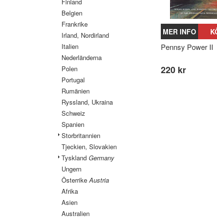
Finland
Belgien
Frankrike
MER INFO
K
Irland, Nordirland
Italien
Pennsy Power II
Nederländerna
220 kr
Polen
Portugal
Rumänien
Ryssland, Ukraina
Schweiz
Spanien
Storbritannien
Tjeckien, Slovakien
Tyskland
Germany
Ungern
Österrike
Austria
Afrika
Asien
Australien