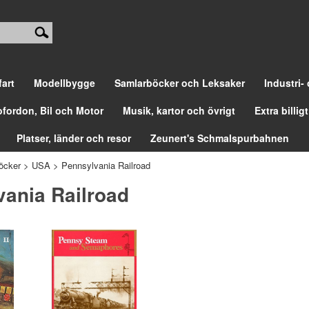
fart
Modellbygge
Samlarböcker och Leksaker
Industri-
ofordon, Bil och Motor
Musik, kartor och övrigt
Extra billigt
Platser, länder och resor
Zeunert's Schmalspurbahnen
öcker
>
USA
>
Pennsylvania Railroad
ania Railroad