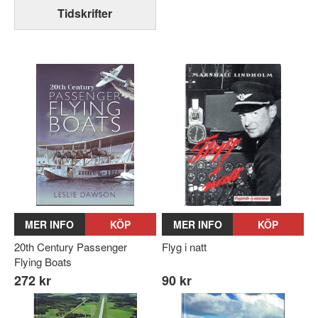
Tidskrifter
MER INFO
KÖP
MER INFO
KÖP
20th Century Passenger
Flyg i natt
Flying Boats
272 kr
90 kr