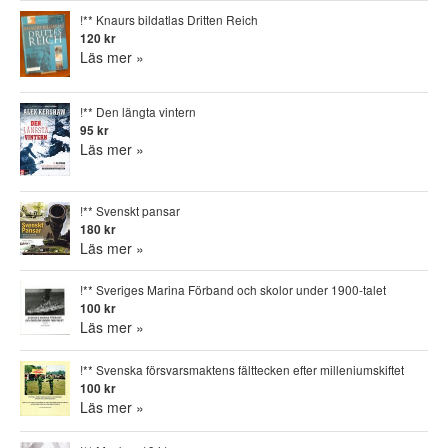
!** Knaurs bildatlas Dritten Reich
120 kr
Läs mer »
!** Den längta vintern
95 kr
Läs mer »
!** Svenskt pansar
180 kr
Läs mer »
!** Sveriges Marina Förband och skolor under 1900-talet
100 kr
Läs mer »
!** Svenska försvarsmaktens fälttecken efter milleniumskiftet
100 kr
Läs mer »