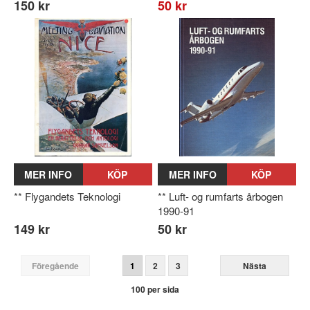
150 kr
50 kr
MER INFO
KÖP
MER INFO
KÖP
** Flygandets Teknologi
** Luft- og rumfarts årbogen
1990-91
149 kr
50 kr
Föregående
1
2
3
Nästa
100 per sida