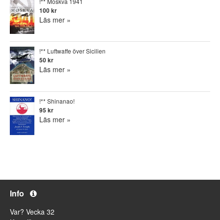
!** Moskva 1941
100 kr
Läs mer »
!** Luftwaffe över Sicilien
50 kr
Läs mer »
!** Shinanao!
95 kr
Läs mer »
Info
Var? Vecka 32