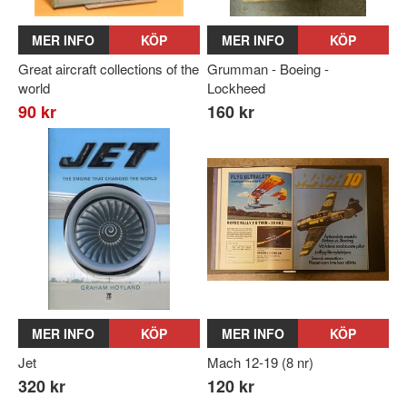
MER INFO
KÖP
MER INFO
KÖP
Great aircraft collections of the
Grumman - Boeing -
world
Lockheed
90 kr
160 kr
MER INFO
KÖP
MER INFO
KÖP
Jet
Mach 12-19 (8 nr)
320 kr
120 kr