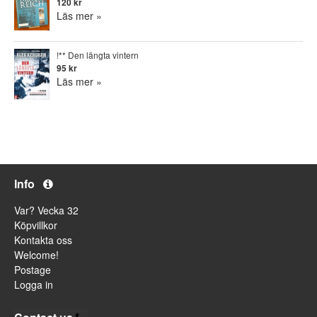
120 kr
Läs mer »
!** Den längta vintern
95 kr
Läs mer »
Info
Var? Vecka 32
Köpvillkor
Kontakta oss
Welcome!
Postage
Logga in