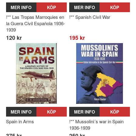
MER INFO
KÖP
MER INFO
KÖP
!** Las Tropas Marroquies en
!** Spanish Civil War
la Guera Civil Española 1936-
1939
120 kr
195 kr
MER INFO
KÖP
MER INFO
KÖP
Spain in Arms
!** Mussolini´s war in Spain
1936-1939
375 kr
250 kr