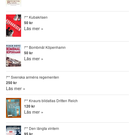
!** Kubakrisen
50 kr
Läs mer »
!** Bombmål Köpenhamn
50 kr
Läs mer »
!** Svenska arméns regementen
250 kr
Läs mer »
!** Knaurs bildatlas Dritten Reich
120 kr
Läs mer »
!** Den längta vintern
95 kr