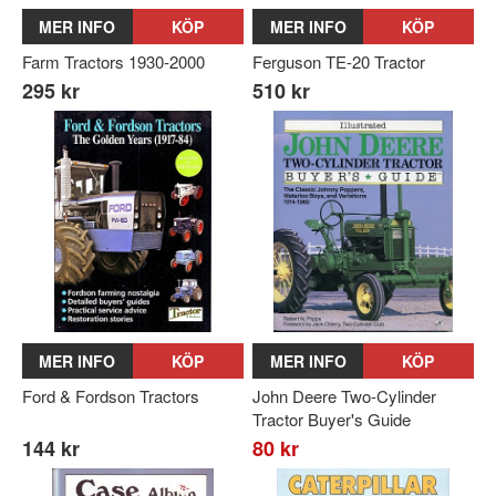
MER INFO
KÖP
MER INFO
KÖP
Farm Tractors 1930-2000
Ferguson TE-20 Tractor
295 kr
510 kr
MER INFO
KÖP
MER INFO
KÖP
Ford & Fordson Tractors
John Deere Two-Cylinder
Tractor Buyer's Guide
144 kr
80 kr