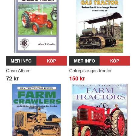
MER INFO
KÖP
MER INFO
KÖP
Case Album
Caterpillar gas tractor
72 kr
150 kr