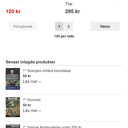
The
120 kr
295 kr
Föregående
1
2
Nästa
100 per sida
Senast inlagda produkter
!** Sveriges militära beredskap
50 kr
Läs mer »
!** Rommel
50 kr
Läs mer »
!** Svensk Armémateriel under 350 år