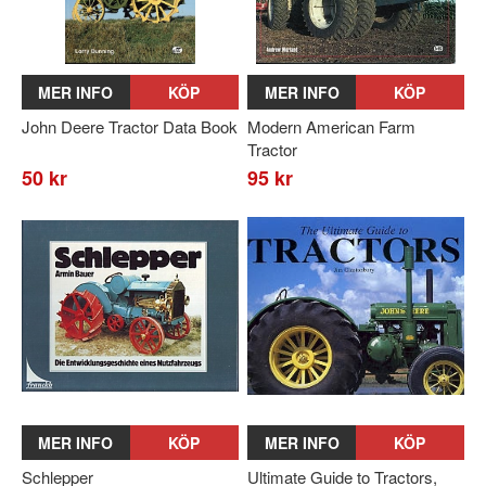
MER INFO
KÖP
MER INFO
KÖP
John Deere Tractor Data Book
Modern American Farm
Tractor
50 kr
95 kr
MER INFO
KÖP
MER INFO
KÖP
Schlepper
Ultimate Guide to Tractors,