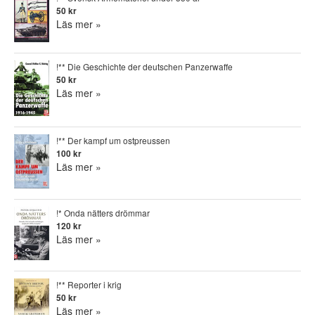
50 kr
Läs mer »
!** Die Geschichte der deutschen Panzerwaffe
50 kr
Läs mer »
!** Der kampf um ostpreussen
100 kr
Läs mer »
!* Onda nätters drömmar
120 kr
Läs mer »
!** Reporter i krig
50 kr
Läs mer »