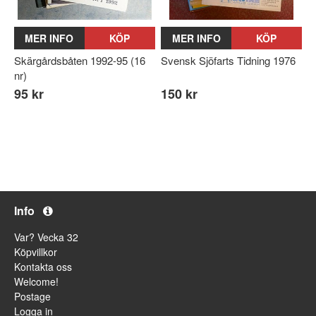
MER INFO
KÖP
MER INFO
KÖP
Skärgårdsbåten 1992-95 (16
Svensk Sjöfarts Tidning 1976
nr)
95 kr
150 kr
Info
Var? Vecka 32
Köpvillkor
Kontakta oss
Welcome!
Postage
Logga in