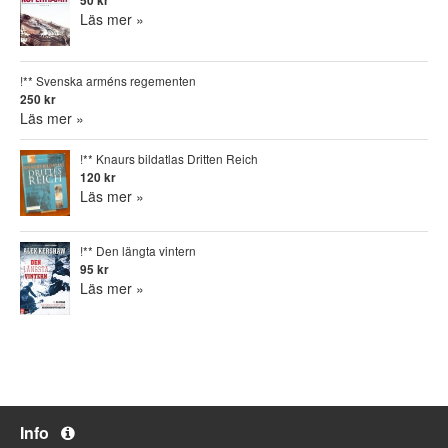
50 kr
Läs mer »
!** Svenska arméns regementen
250 kr
Läs mer »
!** Knaurs bildatlas Dritten Reich
120 kr
Läs mer »
!** Den längta vintern
95 kr
Läs mer »
Info