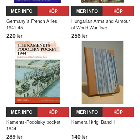
MER INFO
KÖP
MER INFO
KÖP
Germany´s French Allies
Hungarian Arms and Armour
1941-45
of World War Two
220 kr
256 kr
MER INFO
KÖP
MER INFO
KÖP
Kaments-Podolsky pocket
Kamera i krig. Band 1
1944
289 kr
140 kr