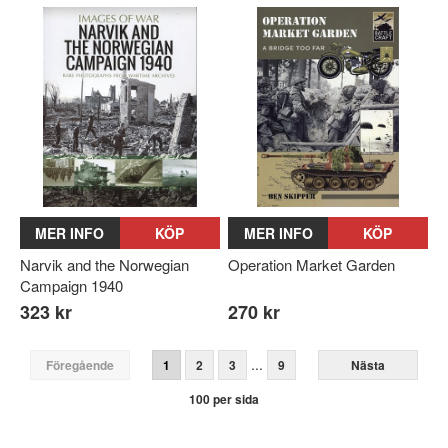
MER INFO
KÖP
MER INFO
KÖP
Narvik and the Norwegian
Operation Market Garden
Campaign 1940
323 kr
270 kr
...
Föregående
1
2
3
9
Nästa
100 per sida