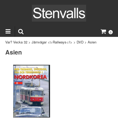
0
Var? Vecka 32
>
Järnvägar <i>Railways</i>
>
DVD
>
Asien
Asien