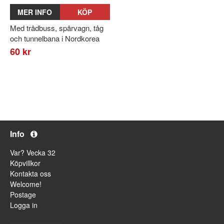
MER INFO
KÖP
Med trådbuss, spårvagn, tåg
och tunnelbana i Nordkorea
60 kr
Info
Var? Vecka 32
Köpvillkor
Kontakta oss
Welcome!
Postage
Logga in