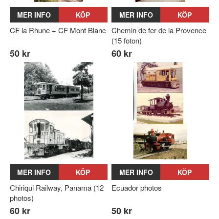
MER INFO
KÖP
MER INFO
KÖP
CF la Rhune + CF Mont Blanc
Chemin de fer de la Provence
(15 foton)
50 kr
60 kr
MER INFO
KÖP
MER INFO
KÖP
Chiriqui Railway, Panama (12
Ecuador photos
photos)
60 kr
50 kr