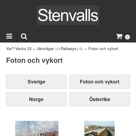
0
Var? Vecka 32
>
Järnvägar <i>Railways</i>
>
Foton och vykort
Foton och vykort
Sverige
Foton och vykort
Norge
Österrike