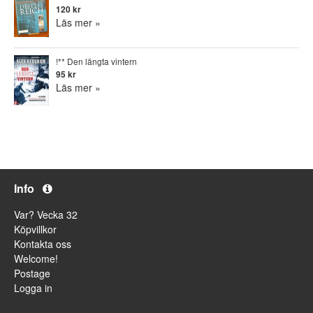
120 kr
Läs mer »
!** Den längta vintern
95 kr
Läs mer »
Info
Var? Vecka 32
Köpvillkor
Kontakta oss
Welcome!
Postage
Logga in