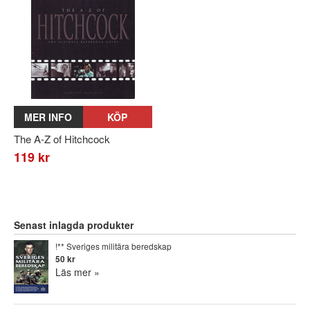
MER INFO
KÖP
The A-Z of Hitchcock
119 kr
Senast inlagda produkter
!** Sveriges militära beredskap
50 kr
Läs mer »