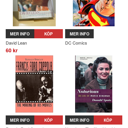
MER INFO
KÖP
MER INFO
David Lean
DC Comics
60 kr
MER INFO
KÖP
MER INFO
KÖP