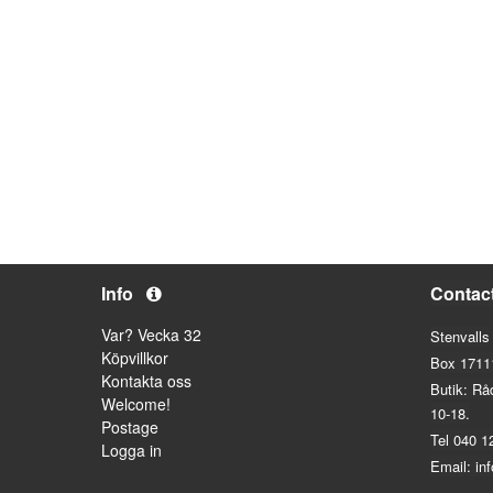
Info
Contac
Var? Vecka 32
Stenvalls
Köpvillkor
Box 1711
Kontakta oss
Butik: Rå
Welcome!
10-18.
Postage
Tel 040 1
Logga in
Email: in