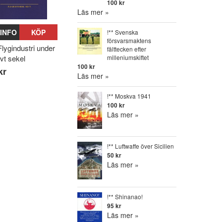
100 kr
Läs mer »
INFO
KÖP
!** Svenska
försvarsmaktens
Flygindustri under
fälttecken efter
milleniumskiftet
lvt sekel
100 kr
kr
Läs mer »
!** Moskva 1941
100 kr
Läs mer »
!** Luftwaffe över Sicilien
50 kr
Läs mer »
!** Shinanao!
95 kr
Läs mer »