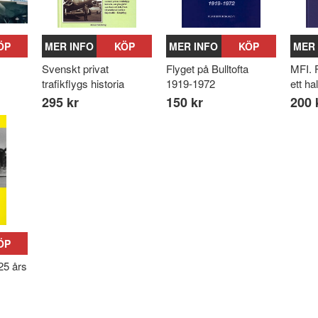
ÖP
MER INFO
KÖP
MER INFO
KÖP
MER 
Svenskt privat
Flyget på Bulltofta
MFI. 
trafikflygs historia
1919-1972
ett ha
295 kr
150 kr
200 
ÖP
25 års