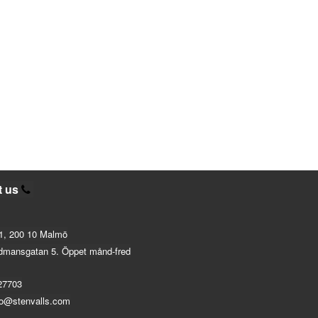
t us
1, 200 10 Malmö
dmansgatan 5. Öppet månd-fred
27703
fo@stenvalls.com