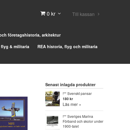
0 kr
Till kassan
 och företagshistoria, arkitektur
 flyg & militaria
REA historia, flyg och militaria
Senast inlagda produkter
!** Svenskt pansar
180 kr
Läs mer »
!** Sveriges Marina
Förband och skolor under
1900-talet