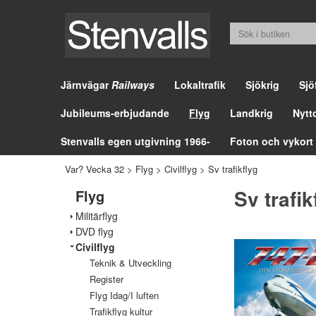
Järnvägar
Railways
Lokaltrafik
Sjökrig
Sjö
Jubileums-erbjudande
Flyg
Landkrig
Nytt
Stenvalls egen utgivning 1966-
Foton och vykort
Var? Vecka 32
>
Flyg
>
Civilflyg
>
Sv trafikflyg
Sv trafik
Flyg
Militärflyg
DVD flyg
Civilflyg
Teknik & Utveckling
Register
Flyg Idag/I luften
Trafikflyg kultur