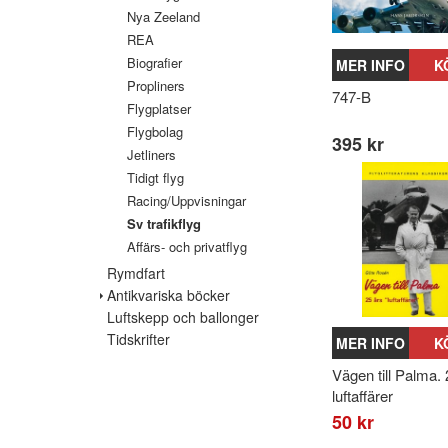
Nya Zeeland
REA
Biografier
MER INFO
K
Propliners
747-B
Flygplatser
Flygbolag
395 kr
Jetliners
Tidigt flyg
Racing/Uppvisningar
Sv trafikflyg
Affärs- och privatflyg
Rymdfart
Antikvariska böcker
Luftskepp och ballonger
Tidskrifter
MER INFO
K
Vägen till Palma. 
luftaffärer
50 kr