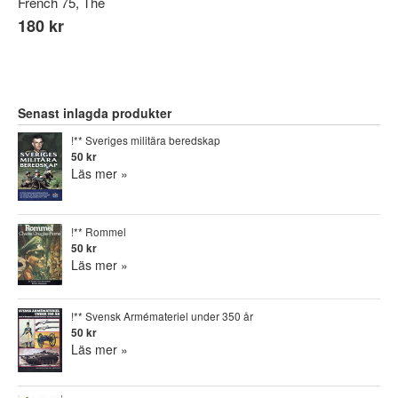
French 75, The
180 kr
Senast inlagda produkter
!** Sveriges militära beredskap
50 kr
Läs mer »
!** Rommel
50 kr
Läs mer »
!** Svensk Armémateriel under 350 år
50 kr
Läs mer »