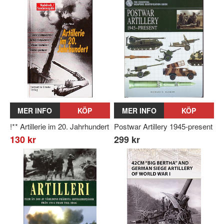
MER INFO
KÖP
MER INFO
KÖP
!** Artillerie im 20. Jahrhundert
Postwar Artillery 1945-present
130 kr
299 kr