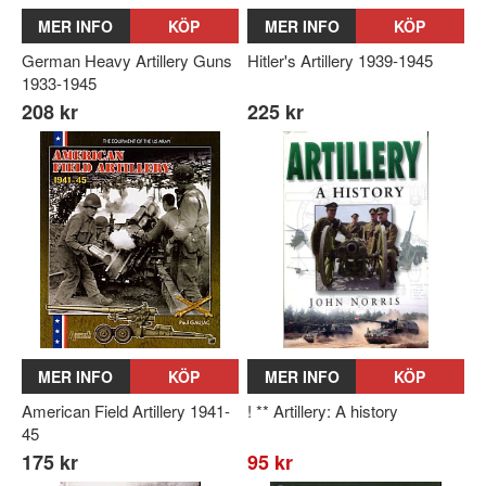
MER INFO
KÖP
MER INFO
KÖP
German Heavy Artillery Guns
Hitler's Artillery 1939-1945
1933-1945
208 kr
225 kr
MER INFO
KÖP
MER INFO
KÖP
American Field Artillery 1941-
! ** Artillery: A history
45
175 kr
95 kr