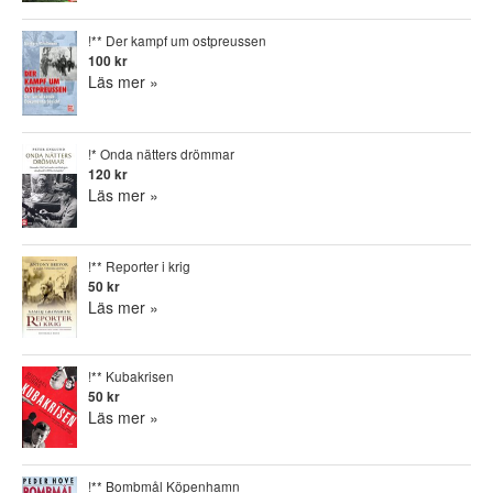
!** Der kampf um ostpreussen
100 kr
Läs mer »
!* Onda nätters drömmar
120 kr
Läs mer »
!** Reporter i krig
50 kr
Läs mer »
!** Kubakrisen
50 kr
Läs mer »
!** Bombmål Köpenhamn