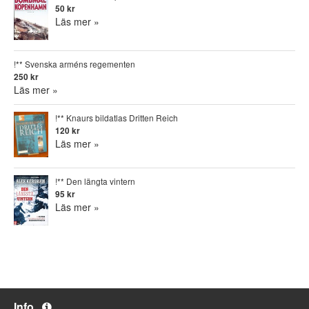
50 kr
Läs mer »
!** Svenska arméns regementen
250 kr
Läs mer »
!** Knaurs bildatlas Dritten Reich
120 kr
Läs mer »
!** Den längta vintern
95 kr
Läs mer »
Info