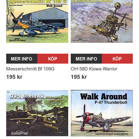
MER INFO
KÖP
MER INFO
KÖP
Messerschmitt Bf 109G
OH-58D Kiowa Warrior
195 kr
195 kr