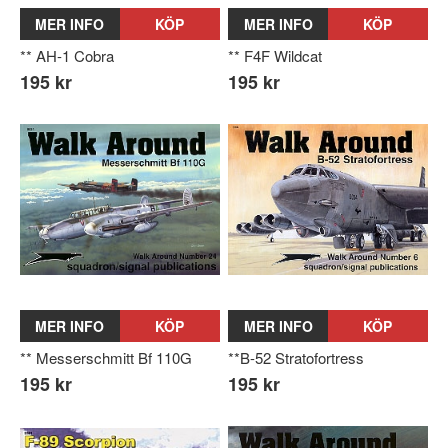
MER INFO
KÖP
MER INFO
KÖP
** AH-1 Cobra
** F4F Wildcat
195 kr
195 kr
MER INFO
KÖP
MER INFO
KÖP
** Messerschmitt Bf 110G
**B-52 Stratofortress
195 kr
195 kr