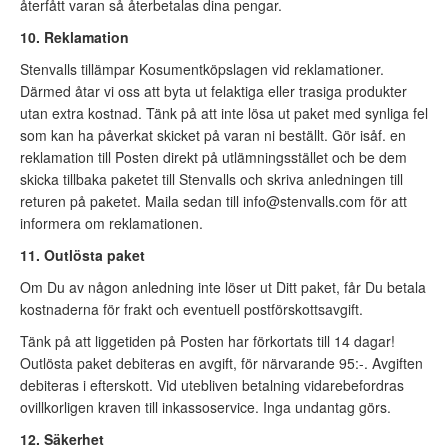
återfått varan så återbetalas dina pengar.
10. Reklamation
Stenvalls tillämpar Kosumentköpslagen vid reklamationer.
Därmed åtar vi oss att byta ut felaktiga eller trasiga produkter
utan extra kostnad. Tänk på att inte lösa ut paket med synliga fel
som kan ha påverkat skicket på varan ni beställt. Gör isåf. en
reklamation till Posten direkt på utlämningsstället och be dem
skicka tillbaka paketet till Stenvalls och skriva anledningen till
returen på paketet. Maila sedan till
info@stenvalls.com
för att
informera om reklamationen.
11. Outlösta paket
Om Du av någon anledning inte löser ut Ditt paket, får Du betala
kostnaderna för frakt och eventuell postförskottsavgift.
Tänk på att liggetiden på Posten har förkortats till 14 dagar!
Outlösta paket debiteras en avgift, för närvarande 95:-. Avgiften
debiteras i efterskott. Vid utebliven betalning vidarebefordras
ovillkorligen kraven till inkassoservice. Inga undantag görs.
12. Säkerhet