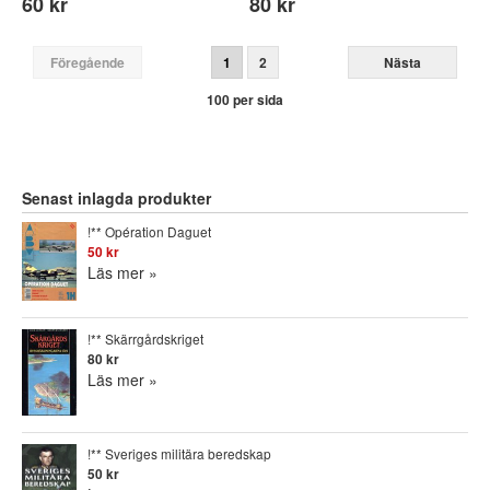
60 kr
80 kr
Föregående
1
2
Nästa
100 per sida
Senast inlagda produkter
!** Opération Daguet
50 kr
Läs mer »
!** Skärrgårdskriget
80 kr
Läs mer »
!** Sveriges militära beredskap
50 kr