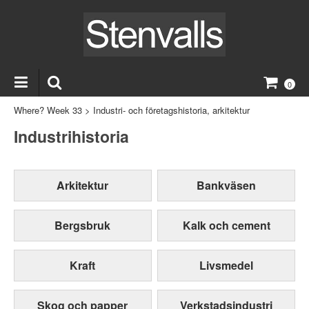
0
Where? Week 33
>
Industri- och företagshistoria, arkitektur
Industrihistoria
Arkitektur
Bankväsen
Bergsbruk
Kalk och cement
Kraft
Livsmedel
Skog och papper
Verkstadsindustri