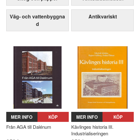
Väg- och vattenbyggna
Antikvariskt
d
MER INFO
KÖP
MER INFO
KÖP
Från AGA till Dalénum
Kävlinges historia III.
Industrialiseringen