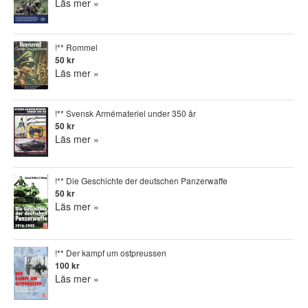
Läs mer »
!** Rommel
50 kr
Läs mer »
!** Svensk Armémateriel under 350 år
50 kr
Läs mer »
!** Die Geschichte der deutschen Panzerwaffe
50 kr
Läs mer »
!** Der kampf um ostpreussen
100 kr
Läs mer »