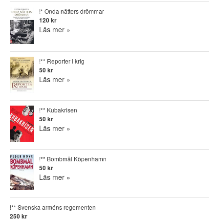
!* Onda nätters drömmar
120 kr
Läs mer »
!** Reporter i krig
50 kr
Läs mer »
!** Kubakrisen
50 kr
Läs mer »
!** Bombmål Köpenhamn
50 kr
Läs mer »
!** Svenska arméns regementen
250 kr