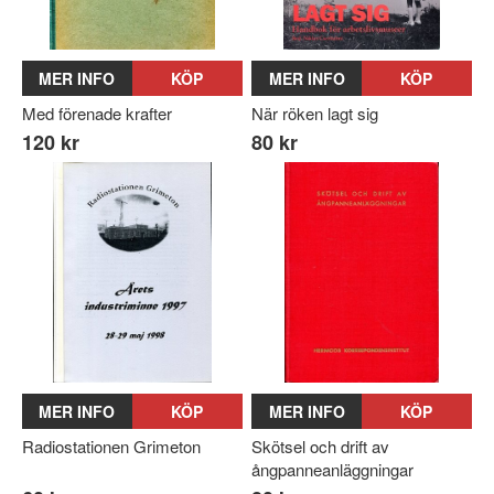
MER INFO
KÖP
MER INFO
KÖP
Med förenade krafter
När röken lagt sig
120 kr
80 kr
MER INFO
KÖP
MER INFO
KÖP
Radiostationen Grimeton
Skötsel och drift av
ångpanneanläggningar