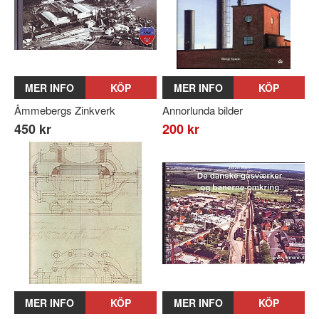
MER INFO
KÖP
MER INFO
KÖP
Åmmebergs Zinkverk
Annorlunda bilder
450 kr
200 kr
MER INFO
KÖP
MER INFO
KÖP