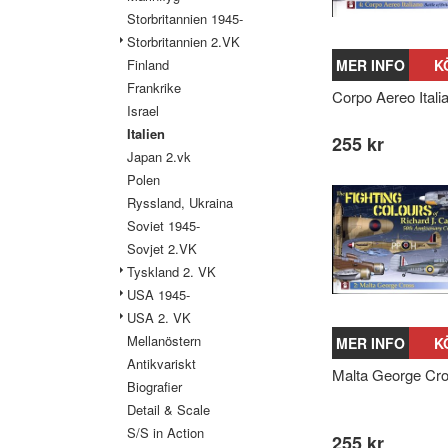
Storbritannien 1945-
Storbritannien 2.VK
Finland
MER INFO
K
Frankrike
Corpo Aereo Itali
Israel
Italien
255 kr
Japan 2.vk
Polen
Ryssland, Ukraina
Soviet 1945-
Sovjet 2.VK
Tyskland 2. VK
USA 1945-
USA 2. VK
Mellanöstern
MER INFO
K
Antikvariskt
Malta George Cr
Biografier
Detail & Scale
S/S in Action
255 kr