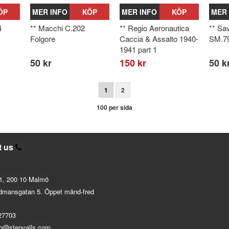
ÖP
MER INFO
KÖP
MER INFO
KÖP
MER 
4
** Macchi C.202
** Regio Aeronautica
** Sa
Folgore
Caccia & Assalto 1940-
SM.7
1941 part 1
50 kr
150 kr
50 k
1
2
100 per sida
t us
1, 200 10 Malmö
dmansgatan 5. Öppet månd-fred
27703
fo@stenvalls.com