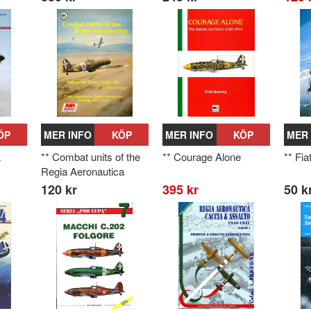
ÖP
MER INFO
KÖP
MER INFO
KÖP
MER 
a
** Combat units of the
** Courage Alone
** Fia
Regia Aeronautica
120 kr
395 kr
50 k