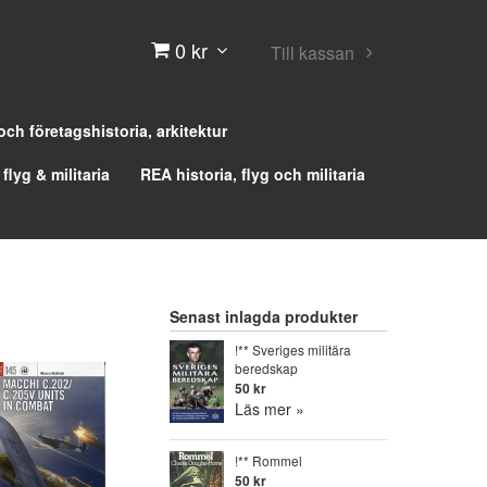
0 kr
Till kassan
 och företagshistoria, arkitektur
 flyg & militaria
REA historia, flyg och militaria
Senast inlagda produkter
!** Sveriges militära
beredskap
50 kr
Läs mer »
!** Rommel
50 kr