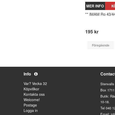
MER INFO
K
** IMAM Ro 43/4
195 kr
Föregående
Info
Contac
Var? Vecka 32
Stenvalls
Köpvillkor
Box 1711
Kontakta oss
Butik: Rå
Welcome!
10-18.
Postage
Tel 040 1
Logga in
Email: in