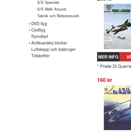
S/S Specials
S/S Walk Around
Teknik och Referensverk
DVD flyg
Civilflyg
Rymdfart
Antikvariska böcker
Luftskepp och ballonger
Tidskrifter
MER INFO
K
* Prede Di Guerr
160 kr