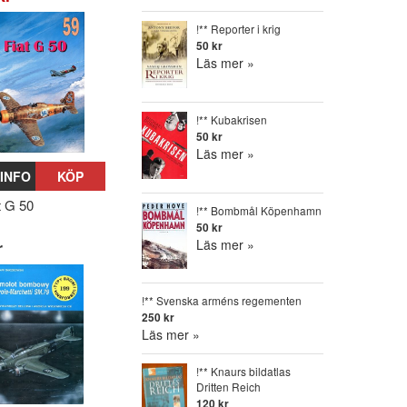
!** Reporter i krig
50 kr
Läs mer »
!** Kubakrisen
50 kr
Läs mer »
INFO
KÖP
t G 50
!** Bombmål Köpenhamn
50 kr
Läs mer »
r
!** Svenska arméns regementen
250 kr
Läs mer »
!** Knaurs bildatlas
Dritten Reich
120 kr