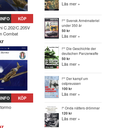
Läs mer »
INFO
KÖP
!** Svensk Armémateriel
under 350 år
i C.202/C.205V
50 kr
 in Combat
Läs mer »
kr
!** Die Geschichte der
deutschen Panzerwaffe
50 kr
Läs mer »
!** Der kampf um
ostpreussen
100 kr
Läs mer »
INFO
KÖP
Stormo
!* Onda nätters drömmar
120 kr
Läs mer »
kr