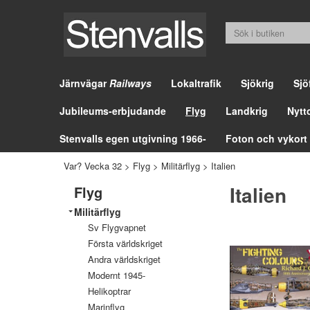
Järnvägar
Railways
Lokaltrafik
Sjökrig
Sjö
Jubileums-erbjudande
Flyg
Landkrig
Nytt
Stenvalls egen utgivning 1966-
Foton och vykort
Var? Vecka 32
>
Flyg
>
Militärflyg
>
Italien
Italien
Flyg
Militärflyg
Sv Flygvapnet
Första världskriget
Andra världskriget
Modernt 1945-
Helikoptrar
Marinflyg