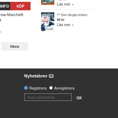
Läs mer »
INFO
KÖP
voia-Marchetti
!** Den längta vintern
9
95 kr
Läs mer »
r
Nästa
Nyhetsbrev
Registrera
Avregistrera
OK