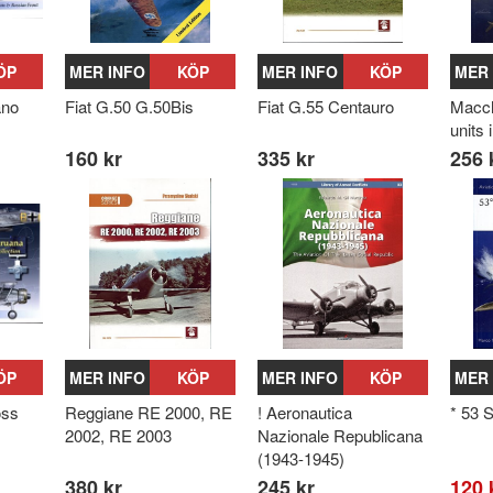
ÖP
MER INFO
KÖP
MER INFO
KÖP
MER 
ano
Fiat G.50 G.50Bis
Fiat G.55 Centauro
Macch
units
160 kr
335 kr
256 
ÖP
MER INFO
KÖP
MER INFO
KÖP
MER 
oss
Reggiane RE 2000, RE
! Aeronautica
* 53 
2002, RE 2003
Nazionale Republicana
(1943-1945)
380 kr
245 kr
120 