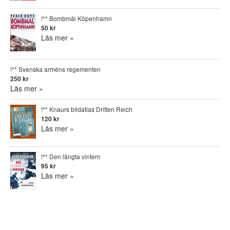
!** Bombmål Köpenhamn
50 kr
Läs mer »
!** Svenska arméns regementen
250 kr
Läs mer »
!** Knaurs bildatlas Dritten Reich
120 kr
Läs mer »
!** Den längta vintern
95 kr
Läs mer »