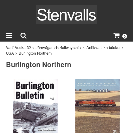
0
Var? Vecka 32
>
Järnvägar <i>Railways</i>
>
Antikvariska böcker
>
USA
>
Burlington Northern
Burlington Northern