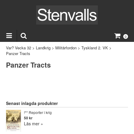
0
Var? Vecka 32
>
Landkrig
>
Militärfordon
>
Tyskland 2. VK
>
Panzer Tracts
Panzer Tracts
Senast inlagda produkter
!** Reporter i krig
50 kr
Läs mer »