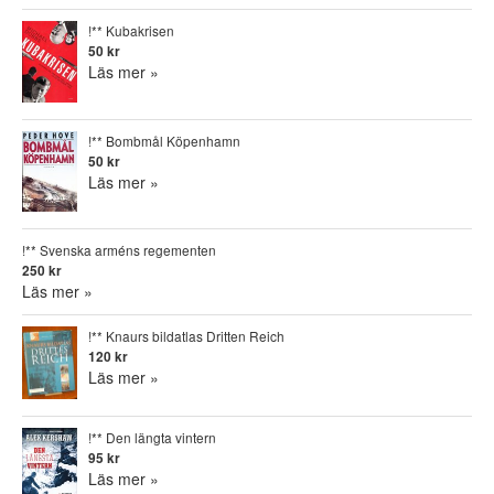
!** Kubakrisen
50 kr
Läs mer »
!** Bombmål Köpenhamn
50 kr
Läs mer »
!** Svenska arméns regementen
250 kr
Läs mer »
!** Knaurs bildatlas Dritten Reich
120 kr
Läs mer »
!** Den längta vintern
95 kr
Läs mer »