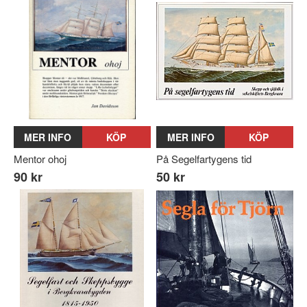
MER INFO
KÖP
MER INFO
KÖP
Mentor ohoj
På Segelfartygens tid
90 kr
50 kr