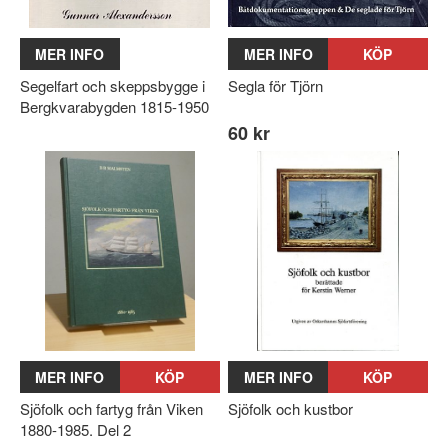
MER INFO
MER INFO
KÖP
Segelfart och skeppsbygge i
Segla för Tjörn
Bergkvarabygden 1815-1950
60 kr
MER INFO
KÖP
MER INFO
KÖP
Sjöfolk och fartyg från Viken
Sjöfolk och kustbor
1880-1985. Del 2