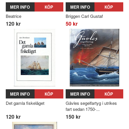
MER INFO
KÖP
MER INFO
KÖP
Beatrice
Briggen Carl Gustaf
120 kr
50 kr
MER INFO
KÖP
MER INFO
KÖP
Det gamla fiskeläget
Gävles segelfartyg i utrikes
fart sedan 1750-...
120 kr
150 kr