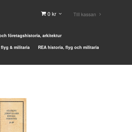
0 kr
Till kassan
 och företagshistoria, arkitektur
 flyg & militaria
REA historia, flyg och militaria