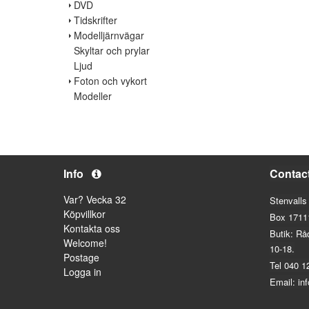
DVD
Tidskrifter
Modelljärnvägar
Skyltar och prylar
Ljud
Foton och vykort
Modeller
Info
Contac
Var? Vecka 32
Stenvalls
Köpvillkor
Box 1711
Kontakta oss
Butik: Rå
Welcome!
10-18.
Postage
Tel 040 1
Logga in
Email: in