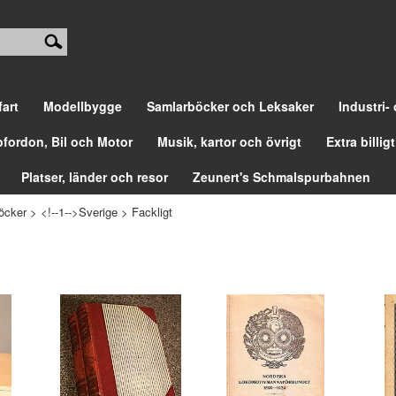
fart
Modellbygge
Samlarböcker och Leksaker
Industri-
ofordon, Bil och Motor
Musik, kartor och övrigt
Extra billigt
Platser, länder och resor
Zeunert's Schmalspurbahnen
öcker
>
<!--1-->Sverige
>
Fackligt