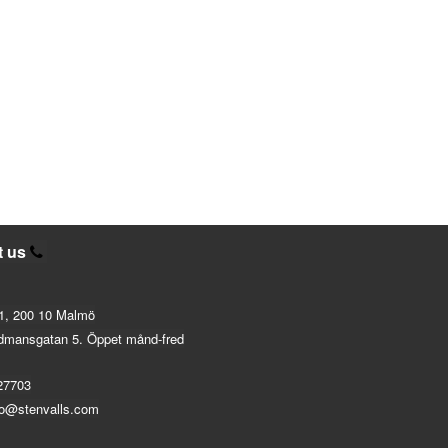
t us
1, 200 10 Malmö
dmansgatan 5. Öppet månd-fred
27703
fo@stenvalls.com