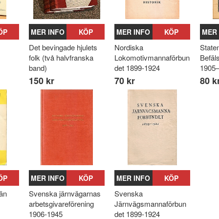
ÖP
MER INFO
KÖP
MER INFO
KÖP
MER 
Det bevingade hjulets
Nordiska
State
folk (två halvfranska
Lokomotivmannaförbun
Befäl
band)
det 1899-1924
1905
150 kr
70 kr
80 k
ÖP
MER INFO
KÖP
MER INFO
KÖP
än
Svenska järnvägarnas
Svenska
arbetsgivareförening
Järnvägsmannaförbun
1906-1945
det 1899-1924