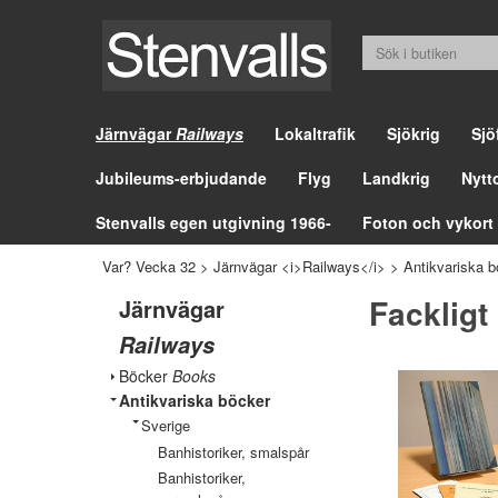
Järnvägar
Railways
Lokaltrafik
Sjökrig
Sjö
Jubileums-erbjudande
Flyg
Landkrig
Nytt
Stenvalls egen utgivning 1966-
Foton och vykort
Var? Vecka 32
>
Järnvägar <i>Railways</i>
>
Antikvariska b
Fackligt
Järnvägar
Railways
Böcker
Books
Antikvariska böcker
Sverige
Banhistoriker, smalspår
Banhistoriker,