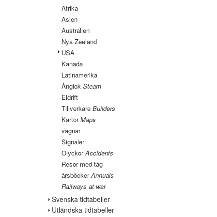
Afrika
Asien
Australien
Nya Zeeland
USA
Kanada
Latinamerika
Ånglok
Steam
Eldrift
Tillverkare
Builders
Kartor
Maps
vagnar
Signaler
Olyckor
Accidents
Resor med tåg
årsböcker
Annuals
Railways at war
Svenska tidtabeller
Utländska tidtabeller