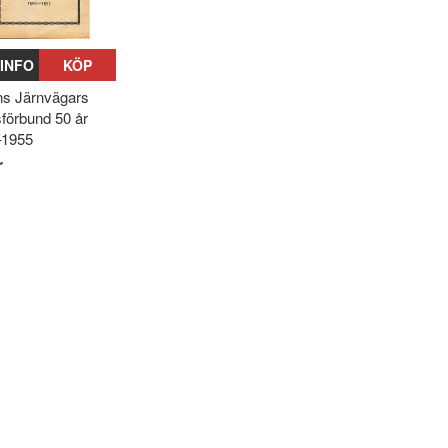
INFO
KÖP
ns Järnvägars
sförbund 50 år
–1955
r