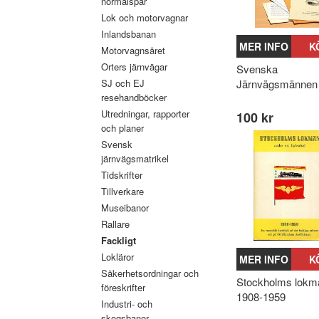
normalspår
Lok och motorvagnar
Inlandsbanan
MER INFO
K
Motorvagnsåret
Orters järnvägar
Svenska
SJ och EJ
Järnvägsmännen
resehandböcker
Utredningar, rapporter
100 kr
och planer
Svensk
järnvägsmatrikel
Tidskrifter
Tillverkare
Museibanor
Rallare
Fackligt
Lokläror
MER INFO
K
Säkerhetsordningar och
Stockholms lokm
föreskrifter
1908-1959
Industri- och
skogsbanor