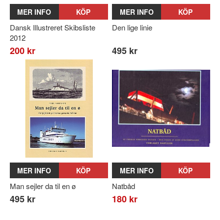
MER INFO
KÖP
MER INFO
KÖP
Dansk Illustreret Skibsliste
Den lige linie
2012
200 kr
495 kr
MER INFO
KÖP
MER INFO
KÖP
Man sejler da til en ø
Natbåd
495 kr
180 kr