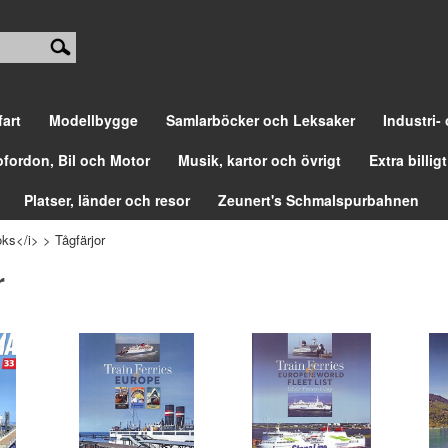
fart
Modellbygge
Samlarböcker och Leksaker
Industri-
ofordon, Bil och Motor
Musik, kartor och övrigt
Extra billigt
Platser, länder och resor
Zeunert's Schmalspurbahnen
ks</i>
>
Tågfärjor
r