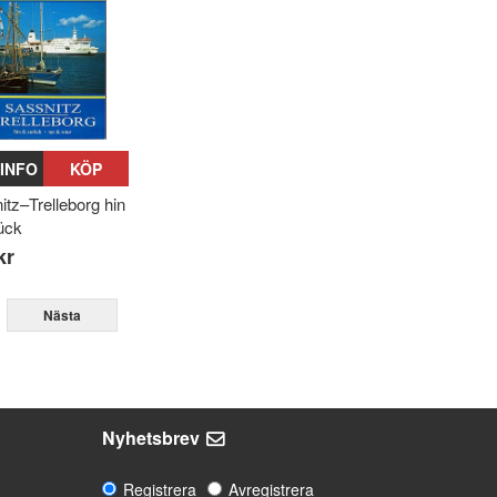
INFO
KÖP
itz–Trelleborg hin
ück
kr
Nästa
Nyhetsbrev
Registrera
Avregistrera