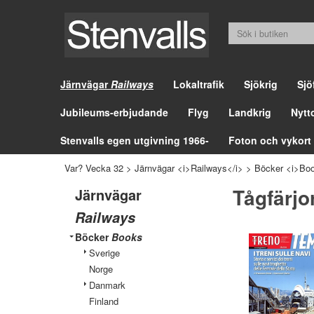
Järnvägar
Railways
Lokaltrafik
Sjökrig
Sjö
Jubileums-erbjudande
Flyg
Landkrig
Nytt
Stenvalls egen utgivning 1966-
Foton och vykort
Var? Vecka 32
>
Järnvägar <i>Railways</i>
>
Böcker <i>Boo
Tågfärjo
Järnvägar
Railways
Böcker
Books
Sverige
Norge
Danmark
Finland