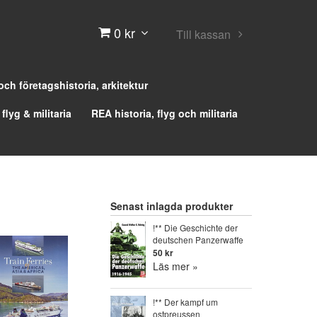
0 kr
Till kassan
 och företagshistoria, arkitektur
 flyg & militaria
REA historia, flyg och militaria
Senast inlagda produkter
!** Die Geschichte der
deutschen Panzerwaffe
50 kr
Läs mer »
!** Der kampf um
ostpreussen