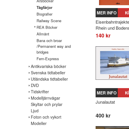
Årsböcker
Tågfärjor
MER INFO
K
Biografier
Railway Scene
Eisenbahntrajekte
REA Böcker
Rhein und Boden
Allmänt
140 kr
Bana och broar
/Permanent way and
bridges
Fern-Express
Antikvariska böcker
Svenska tidtabeller
Utländska tidtabeller
DVD
Tidskrifter
MER INFO
K
Modelljärnvägar
Junalautat
Skyltar och prylar
Ljud
400 kr
Foton och vykort
Modeller