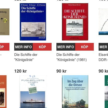
ÖP
MER INFO
KÖP
MER INFO
KÖP
MER 
-
Die Schiffe der
Die Schiffe der
Eisen
”Königslinie”
”Königslinie” (1981)
DDR
120 kr
90 kr
90 k