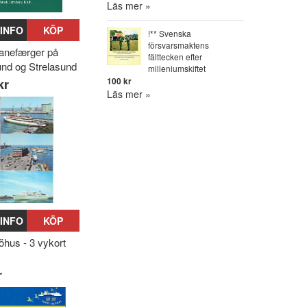
Läs mer »
INFO
KÖP
!** Svenska
försvarsmaktens
anefærger på
fälttecken efter
nd og Strelasund
milleniumskiftet
100 kr
kr
Läs mer »
INFO
KÖP
hus - 3 vykort
r