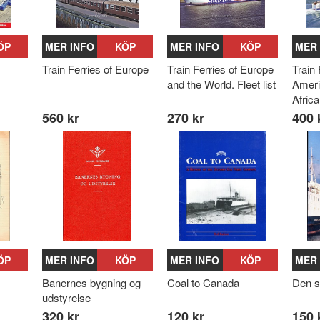
ÖP
MER INFO
KÖP
MER INFO
KÖP
MER 
Train Ferries of Europe
Train Ferries of Europe
Train 
and the World. Fleet list
Ameri
Africa
560 kr
270 kr
400 
ÖP
MER INFO
KÖP
MER INFO
KÖP
MER 
Banernes bygning og
Coal to Canada
Den s
udstyrelse
320 kr
120 kr
150 