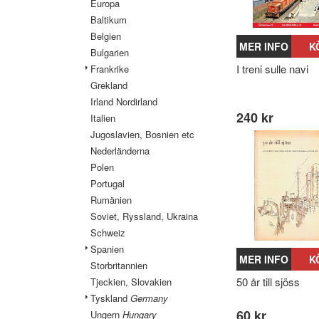
Europa
Baltikum
Belgien
MER INFO
K
Bulgarien
I treni sulle navi
Frankrike
Grekland
Irland Nordirland
240 kr
Italien
Jugoslavien, Bosnien etc
Nederländerna
Polen
Portugal
Rumänien
Soviet, Ryssland, Ukraina
Schweiz
Spanien
MER INFO
K
Storbritannien
50 år till sjöss
Tjeckien, Slovakien
Tyskland
Germany
60 kr
Ungern
Hungary