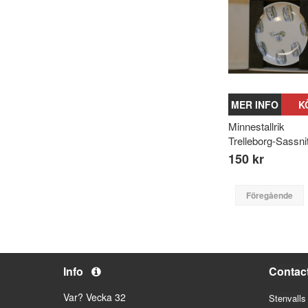
MER INFO
K
Minnestallrik
Trelleborg-Sassni
150 kr
Föregående
Info
Contac
Var? Vecka 32
Stenvalls