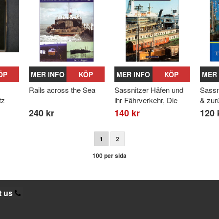
ÖP
MER INFO
KÖP
MER INFO
KÖP
MER 
Rails across the Sea
Sassnitzer Häfen und
Sassn
tz
ihr Fährverkehr, Die
& zur
240 kr
140 kr
120 
1
2
100 per sida
t us