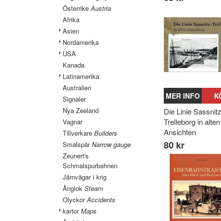
Österrike
Austria
Afrika
Asien
Nordamerika
USA
Kanada
Latinamerika
Australien
MER INFO
K
Signaler
Nya Zeeland
Die Linie Sassnitz
Trelleborg in alten
Vagnar
Ansichten
Tillverkare
Builders
80 kr
Smalspår
Narrow gauge
Zeunert's
Schmalspurbahnen
Järnvägar i krig
Ånglok
Steam
Olyckor
Accidents
kartor
Maps