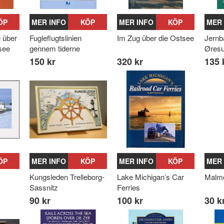
ÖP
MER INFO
KÖP
MER INFO
KÖP
MER 
 über
Fugleflugtslinien
Im Zug über die Ostsee
Jernb
see
gennem tiderne
Øresu
150 kr
320 kr
135 
ÖP
MER INFO
KÖP
MER INFO
KÖP
MER 
Kungsleden Trelleborg-
Lake Michigan’s Car
Malmö
Sassnitz
Ferries
90 kr
100 kr
30 k