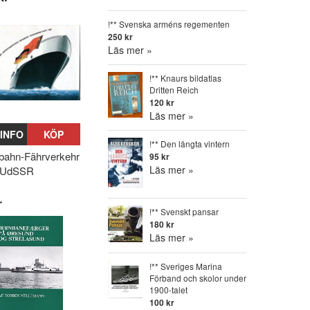
!** Svenska arméns regementen
250 kr
Läs mer »
!** Knaurs bildatlas
Dritten Reich
120 kr
Läs mer »
INFO
KÖP
!** Den längta vintern
bahn-Fährverkehr
95 kr
Läs mer »
-UdSSR
r
!** Svenskt pansar
180 kr
Läs mer »
!** Sveriges Marina
Förband och skolor under
1900-talet
100 kr