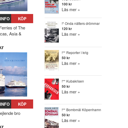
100 kr
Läs mer »
INFO
KÖP
!* Onda nätters drömmar
Ferries of The
120 kr
cas, Asia &
Läs mer »
kr
!** Reporter i krig
50 kr
Läs mer »
!** Kubakrisen
50 kr
Läs mer »
INFO
KÖP
!** Bombmål Köpenhamn
ejlende bro
50 kr
Läs mer »
kr