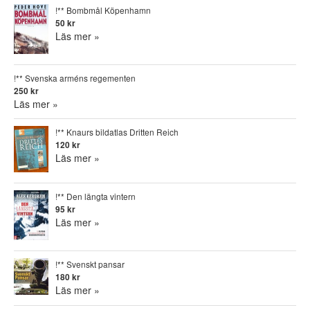
!** Bombmål Köpenhamn
50 kr
Läs mer »
!** Svenska arméns regementen
250 kr
Läs mer »
!** Knaurs bildatlas Dritten Reich
120 kr
Läs mer »
!** Den längta vintern
95 kr
Läs mer »
!** Svenskt pansar
180 kr
Läs mer »