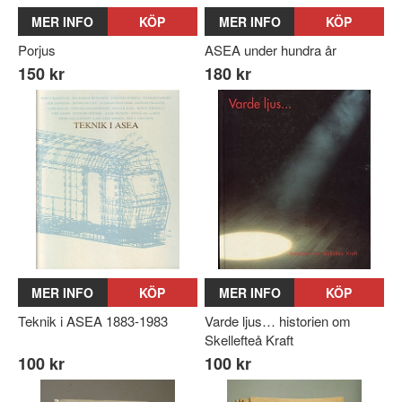
MER INFO
KÖP
MER INFO
KÖP
Porjus
ASEA under hundra år
150 kr
180 kr
MER INFO
KÖP
MER INFO
KÖP
Teknik i ASEA 1883-1983
Varde ljus… historien om
Skellefteå Kraft
100 kr
100 kr