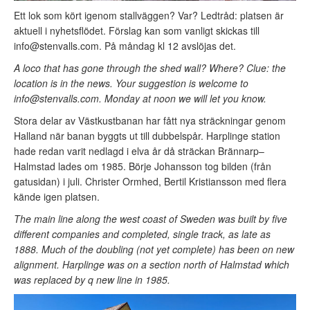
Ett lok som kört igenom stallväggen? Var? Ledtråd: platsen är
aktuell i nyhetsflödet. Förslag kan som vanligt skickas till
info@stenvalls.com
. På måndag kl 12 avslöjas det.
A loco that has gone through the shed wall? Where? Clue: the
location is in the news. Your suggestion is welcome to
info@stenvalls.com. Monday at noon we will let you know.
Stora delar av Västkustbanan har fått nya sträckningar genom
Halland när banan byggts ut till dubbelspår. Harplinge station
hade redan varit nedlagd i elva år då sträckan Brännarp–
Halmstad lades om 1985. Börje Johansson tog bilden (från
gatusidan) i juli. Christer Ormhed, Bertil Kristiansson med flera
kände igen platsen.
The main line along the west coast of Sweden was built by five
different companies and completed, single track, as late as
1888. Much of the doubling (not yet complete) has been on new
alignment. Harplinge was on a section north of Halmstad which
was replaced by q new line in 1985.