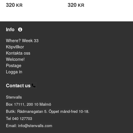
320
320
KR
KR
Info
Where? Week 33
Köpvillkor
Kontakta oss
Welcome!
Postage
Logga in
Contact us
Stenvalls
Box 17111, 200 10 Malmö
Butik: Rådmansgatan 5. Öppet månd-fred 10-18.
Tel 040 127703
Email: info@stenvalls.com