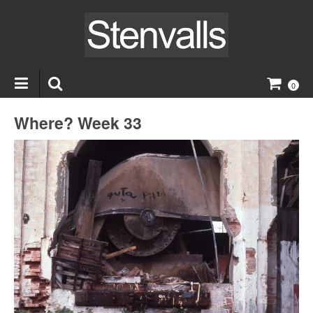
0
Where? Week 33