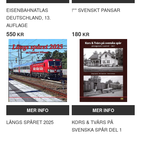
EISENBAHNATLAS
!** SVENSKT PANSAR
DEUTSCHLAND, 13.
AUFLAGE
550
180
KR
KR
MER INFO
MER INFO
LÄNGS SPÅRET 2025
KORS & TVÄRS PÅ
SVENSKA SPÅR DEL 1