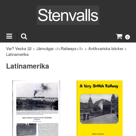
0
Var? Vecka 32
>
Järnvägar <i>Railways</i>
>
Antikvariska böcker
>
Latinamerika
Latinamerika