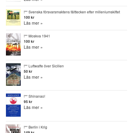
!** Svenska försvarsmaktens fälttecken efter milleniumskiftet
100 kr
Läs mer »
!** Moskva 1941
100 kr
Läs mer »
!** Luftwaffe över Sicilien
50 kr
Läs mer »
!** Shinanao!
95 kr
Läs mer »
!** Berlin i Krig
149 kr