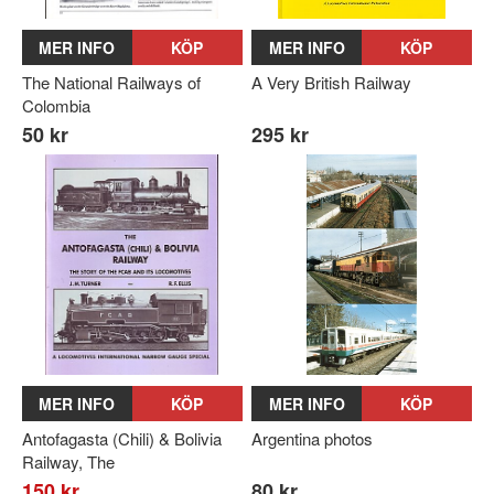
MER INFO
KÖP
MER INFO
KÖP
The National Railways of
A Very British Railway
Colombia
50 kr
295 kr
MER INFO
KÖP
MER INFO
KÖP
Antofagasta (Chili) & Bolivia
Argentina photos
Railway, The
150 kr
80 kr