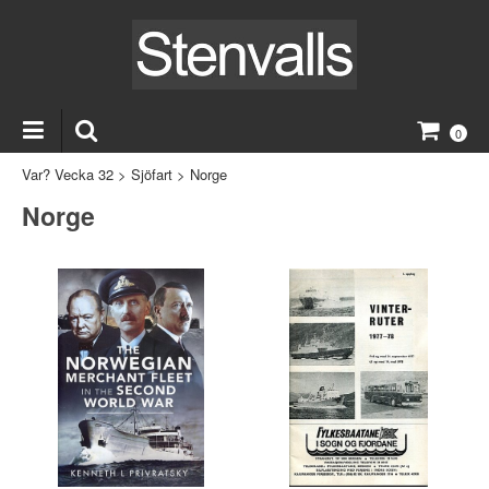
0
Var? Vecka 32
>
Sjöfart
>
Norge
Norge