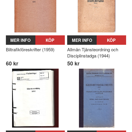
MER INFO
KÖP
MER INFO
KÖP
Biltrafikföreskrifter (1959)
Allmän Tjänsteordning och
Disciplinstadga (1944)
60 kr
50 kr