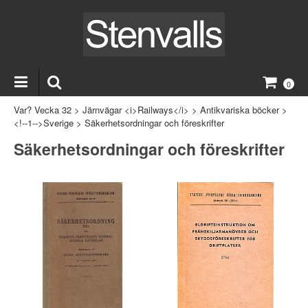
0
Var? Vecka 32
>
Järnvägar <i>Railways</i>
>
Antikvariska böcker
>
<!--1-->Sverige
>
Säkerhetsordningar och föreskrifter
Säkerhetsordningar och föreskrifter