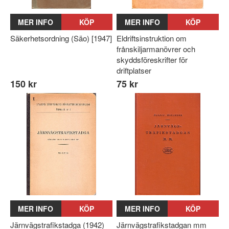
MER INFO
KÖP
MER INFO
KÖP
Säkerhetsordning (Säo) [1947]
Eldriftsinstruktion om
frånskiljarmanövrer och
skyddsföreskrifter för
driftplatser
150 kr
75 kr
MER INFO
KÖP
MER INFO
KÖP
Järnvägstrafikstadga (1942)
Järnvägstrafikstadgan mm