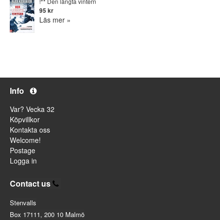
!** Den längta vintern
95 kr
Läs mer »
Info
Var? Vecka 32
Köpvillkor
Kontakta oss
Welcome!
Postage
Logga in
Contact us
Stenvalls
Box 17111, 200 10 Malmö