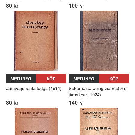
80 kr
100 kr
MER INFO
KÖP
MER INFO
KÖP
Järnvägstrafikstadga (1914)
Säkerhetsordning vid Statens
järnvägar (1924)
80 kr
140 kr