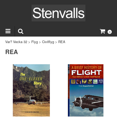
0
Var? Vecka 32
>
Flyg
>
Civilflyg
>
REA
REA