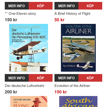
MER INFO
KÖP
MER INFO
KÖP
** One-Eleven story
A Brief History of Flight
150 kr
50 kr
MER INFO
KÖP
MER INFO
KÖP
Der deutsche Luftverkehr
Evolution of the Airliner
200 kr
150 kr