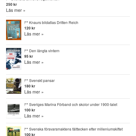
250 kr
Läs mer »
!** Knaurs bildatlas Dritten Reich
120 kr
Läs mer »
!** Den längta vintern
95 kr
Läs mer »
!** Svenskt pansar
180 kr
Läs mer »
!** Sveriges Marina Förband och skolor under 1900-talet
100 kr
Läs mer »
!** Svenska försvarsmaktens fälttecken efter milleniumskiftet
100 kr