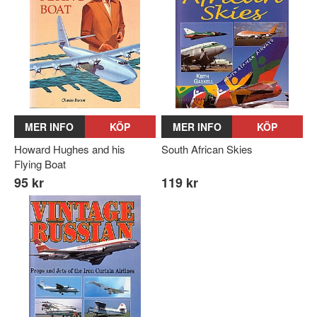
MER INFO
KÖP
MER INFO
KÖP
Howard Hughes and his
South African Skies
Flying Boat
95 kr
119 kr