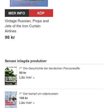
MER INFO
KÖP
Vintage Russian. Props and
Jets of the Iron Curtain
Airlines
98 kr
Senast inlagda produkter
!** Die Geschichte der deutschen Panzerwaffe
50 kr
Läs mer »
!** Der kampf um ostpreussen
100 kr
Läs mer »