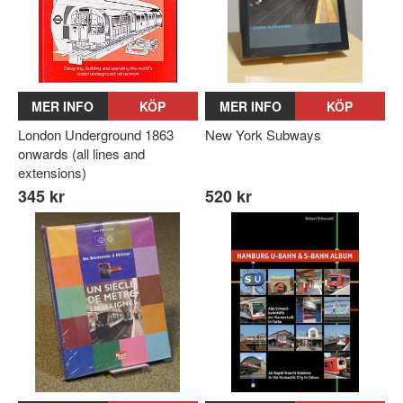
MER INFO
KÖP
MER INFO
KÖP
London Underground 1863
New York Subways
onwards (all lines and
extensions)
345 kr
520 kr