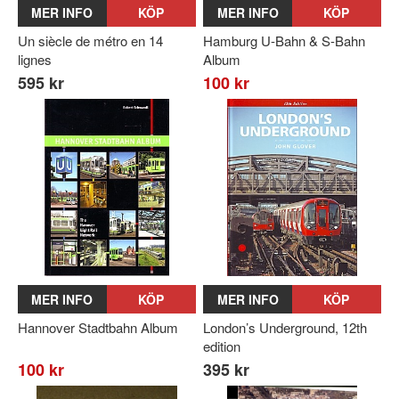
MER INFO
KÖP
MER INFO
KÖP
Un siècle de métro en 14
Hamburg U-Bahn & S-Bahn
lignes
Album
595 kr
100 kr
MER INFO
KÖP
MER INFO
KÖP
Hannover Stadtbahn Album
London’s Underground, 12th
edition
100 kr
395 kr