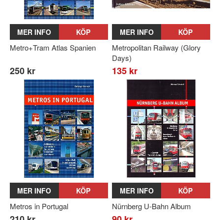
MER INFO
KÖP
MER INFO
KÖP
Metro+Tram Atlas Spanien
Metropolitan Railway (Glory
Days)
250 kr
135 kr
MER INFO
KÖP
MER INFO
KÖP
Metros in Portugal
Nürnberg U-Bahn Album
210 kr
90 kr