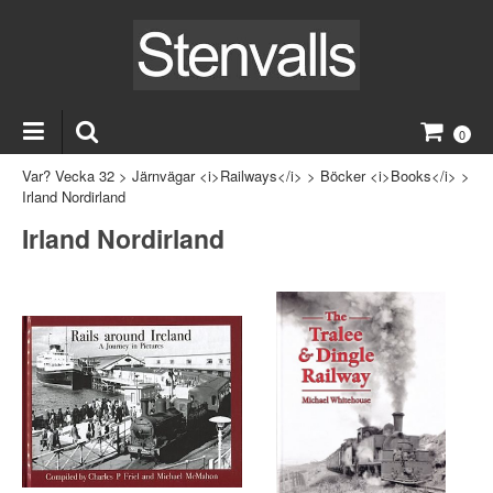
0
Var? Vecka 32
>
Järnvägar <i>Railways</i>
>
Böcker <i>Books</i>
>
Irland Nordirland
Irland Nordirland