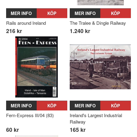
MER INFO
KÖP
MER INFO
KÖP
Rails around Ireland
The Tralee & Dingle Railway
216 kr
1.240 kr
MER INFO
KÖP
MER INFO
KÖP
Fern-Express III/04 (83)
Ireland's Largest Industrial
Railway
60 kr
165 kr