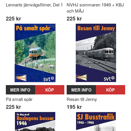
Lennarts järnvägsfilmer, Del 1
NVHJ sommaren 1949 + KBJ
och MÅJ
225 kr
225 kr
MER INFO
KÖP
MER INFO
KÖP
På smalt spår
Resan till Jenny
225 kr
195 kr