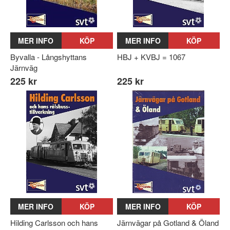
MER INFO
KÖP
MER INFO
KÖP
Byvalla - Långshyttans
HBJ + KVBJ = 1067
Järnväg
225 kr
225 kr
MER INFO
KÖP
MER INFO
KÖP
Hilding Carlsson och hans
Järnvägar på Gotland & Öland