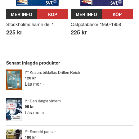
MER INFO
KÖP
MER INFO
KÖP
Stockholms hamn del 1
Östgötabanor 1950-1958
225 kr
225 kr
Senast inlagda produkter
!** Knaurs bildatlas Dritten Reich
120 kr
Läs mer »
!** Den längta vintern
95 kr
Läs mer »
!** Svenskt pansar
180 kr