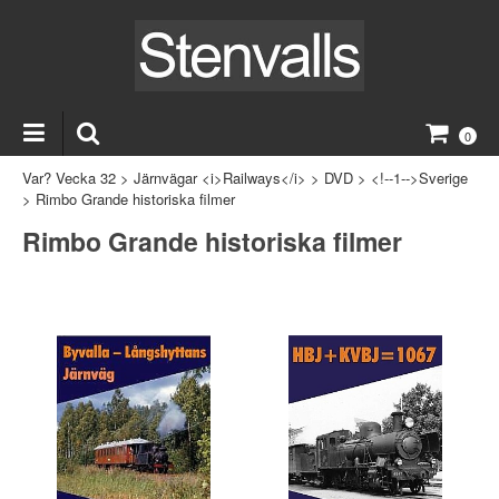
0
Var? Vecka 32
>
Järnvägar <i>Railways</i>
>
DVD
>
<!--1-->Sverige
>
Rimbo Grande historiska filmer
Rimbo Grande historiska filmer