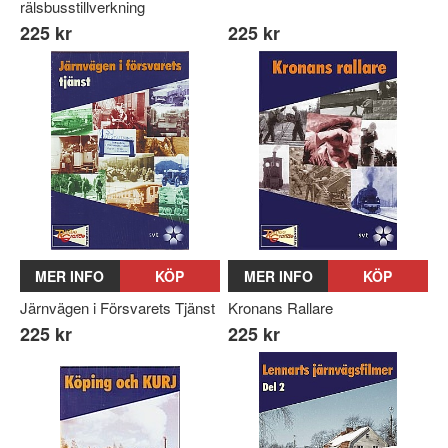
rälsbusstillverkning
225 kr
225 kr
MER INFO
KÖP
MER INFO
KÖP
Järnvägen i Försvarets Tjänst
Kronans Rallare
225 kr
225 kr