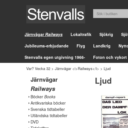
Järnvägar
Railways
Lokaltrafik
Sjökrig
Sjö
Jubileums-erbjudande
Flyg
Landkrig
Nytt
Stenvalls egen utgivning 1966-
Foton och vykort
Var? Vecka 32
>
Järnvägar <i>Railways</i>
>
Ljud
Ljud
Järnvägar
Railways
Böcker
Books
Antikvariska böcker
Svenska tidtabeller
Utländska tidtabeller
DVD
Tidskrifter