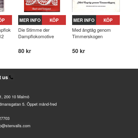
ÖP
MER INFO
KÖP
MER INFO
KÖP
pflok
Die Stimme der
Med ångtåg genom
12
Dampflokomotive
Timmerskogen
80 kr
50 kr
t us
1, 200 10 Malmö
dmansgatan 5. Öppet månd-fred
27703
fo@stenvalls.com