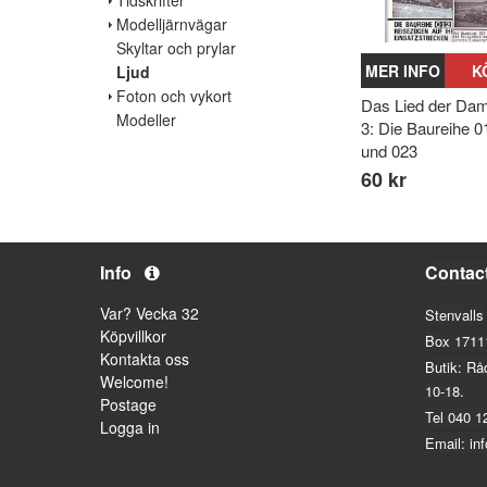
Modelljärnvägar
Skyltar och prylar
MER INFO
K
Ljud
Foton och vykort
Das Lied der Dam
Modeller
3: Die Baureihe 0
und 023
60 kr
Info
Contac
Var? Vecka 32
Stenvalls
Köpvillkor
Box 1711
Kontakta oss
Butik: Rå
Welcome!
10-18.
Postage
Tel 040 1
Logga in
Email: in