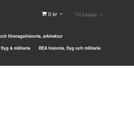
0 kr
Till kassan
 och företagshistoria, arkitektur
 flyg & militaria
REA historia, flyg och militaria