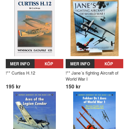
MER INFO
KÖP
MER INFO
KÖP
!** Curtiss H.12
!** Jane´s fighting Aircraft of
World War I
195 kr
150 kr