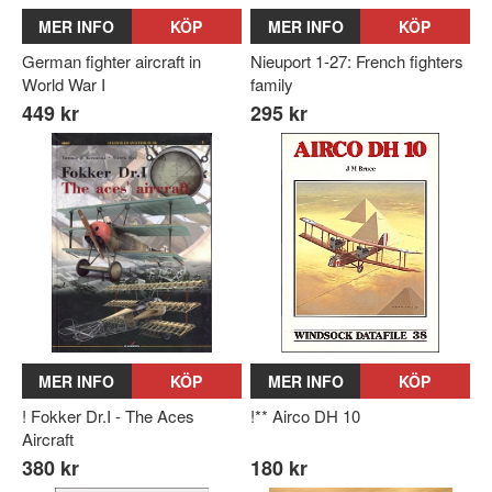
MER INFO
KÖP
MER INFO
KÖP
German fighter aircraft in
Nieuport 1-27: French fighters
World War I
family
449 kr
295 kr
MER INFO
KÖP
MER INFO
KÖP
! Fokker Dr.I - The Aces
!** Airco DH 10
Aircraft
380 kr
180 kr