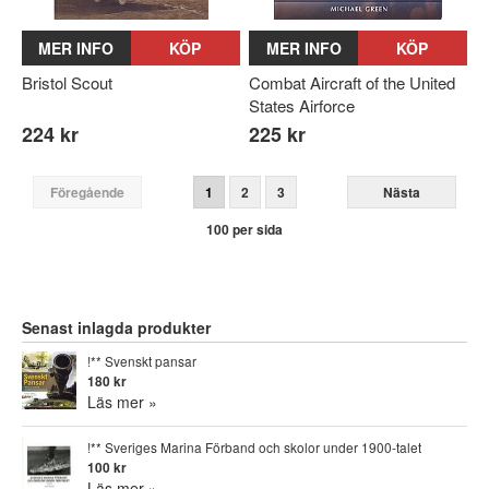
MER INFO
KÖP
MER INFO
KÖP
Bristol Scout
Combat Aircraft of the United
States Airforce
224 kr
225 kr
Föregående
1
2
3
Nästa
100 per sida
Senast inlagda produkter
!** Svenskt pansar
180 kr
Läs mer »
!** Sveriges Marina Förband och skolor under 1900-talet
100 kr
Läs mer »