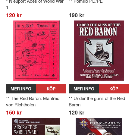
* Nieuport Aces of World War
** Pomilio PD/PE
1
120 kr
190 kr
MER INFO
KÖP
MER INFO
KÖP
** The Red Baron. Manfred
** Under the guns of the Red
von Richthofen
Baron
150 kr
120 kr