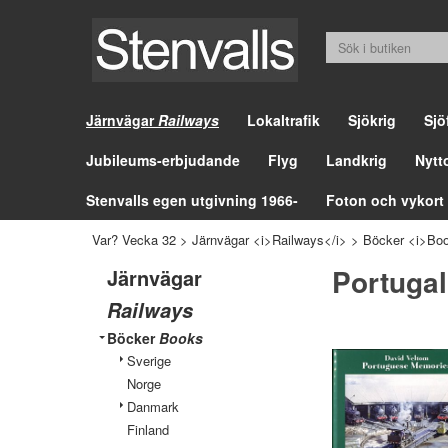
Järnvägar
Railways
Lokaltrafik
Sjökrig
Sjö
Jubileums-erbjudande
Flyg
Landkrig
Nytt
Stenvalls egen utgivning 1966-
Foton och vykort
Var? Vecka 32
>
Järnvägar <i>Railways</i>
>
Böcker <i>Boo
Portugal
Järnvägar
Railways
Böcker
Books
Sverige
Norge
Danmark
Finland