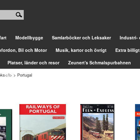
fart
Modellbygge
Samlarböcker och Leksaker
Industri-
ofordon, Bil och Motor
Musik, kartor och övrigt
Extra billigt
Platser, länder och resor
Zeunert's Schmalspurbahnen
ks</i>
>
Portugal