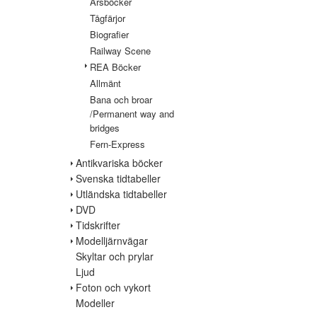
Årsböcker
Tågfärjor
Biografier
Railway Scene
REA Böcker
Allmänt
Bana och broar
/Permanent way and
bridges
Fern-Express
Antikvariska böcker
Svenska tidtabeller
Utländska tidtabeller
DVD
Tidskrifter
Modelljärnvägar
Skyltar och prylar
Ljud
Foton och vykort
Modeller