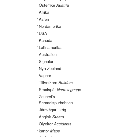
Österrike
Austria
Afrika
Asien
Nordamerika
USA
Kanada
Latinamerika
Australien
Signaler
Nya Zeeland
Vagnar
Tillverkare
Builders
Smalspår
Narrow gauge
Zeunert's
Schmalspurbahnen
Järnvägar i krig
Ånglok
Steam
Olyckor
Accidents
kartor
Maps