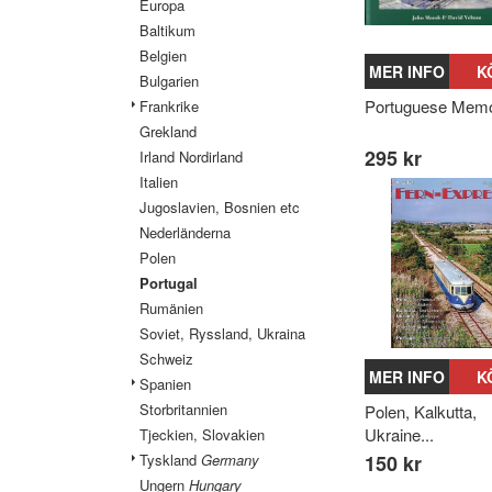
Europa
Baltikum
Belgien
MER INFO
K
Bulgarien
Portuguese Memo
Frankrike
Grekland
295 kr
Irland Nordirland
Italien
Jugoslavien, Bosnien etc
Nederländerna
Polen
Portugal
Rumänien
Soviet, Ryssland, Ukraina
Schweiz
MER INFO
K
Spanien
Storbritannien
Polen, Kalkutta,
Ukraine...
Tjeckien, Slovakien
Tyskland
Germany
150 kr
Ungern
Hungary