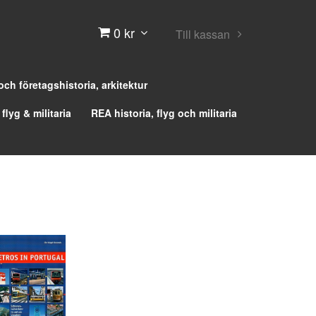
0 kr
Till kassan
 och företagshistoria, arkitektur
 flyg & militaria
REA historia, flyg och militaria