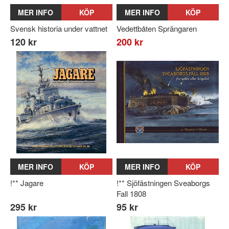
MER INFO
KÖP
MER INFO
KÖP
Svensk historia under vattnet
Vedettbåten Sprängaren
120 kr
200 kr
MER INFO
KÖP
MER INFO
KÖP
!** Jagare
!** Sjöfästningen Sveaborgs
Fall 1808
295 kr
95 kr