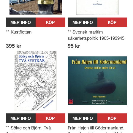
MER INFO
KÖP
MER INFO
KÖP
** Kustflottan
** Svensk maritim
säkerhetspolitik 1905-193945
395 kr
95 kr
MER INFO
KÖP
MER INFO
KÖP
** Sölve och Björn, Två
Från Hajen till Södermanland.