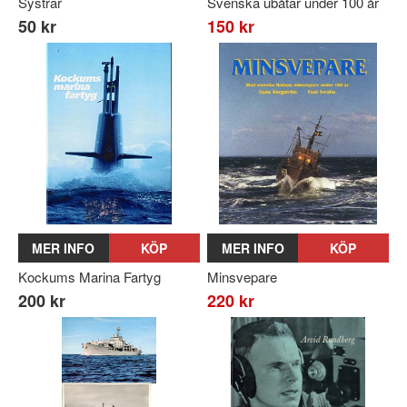
Systrar
Svenska ubåtar under 100 år
50 kr
150 kr
MER INFO
KÖP
MER INFO
KÖP
Kockums Marina Fartyg
Minsvepare
200 kr
220 kr