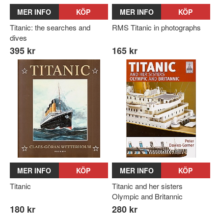
MER INFO
KÖP
MER INFO
KÖP
Titanic: the searches and
RMS Titanic in photographs
dives
395 kr
165 kr
MER INFO
KÖP
MER INFO
KÖP
Titanic
Titanic and her sisters
Olympic and Britannic
180 kr
280 kr